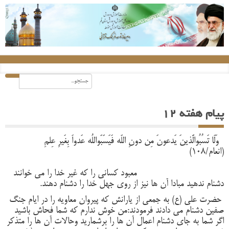
پیام هفته 12
وَلَا تَسُبُوالَّذینَ یَدعونَ مِن دونِ اللّه فَیَسّبّواللُه عَدواَ بِغَیرِ عِلمِ
(انعام/108)
معبود کسانی را که غیر خدا را می خوانند
دشنام ندهید مبادا آن ها نیز از روی جهل خدا را دشنام دهند.
حضرت علی (ع) به جمعی از یارانش که پیروان معاویه را در ایام جنگ
صفین دشنام می دادند فرمودند:من خوش ندارم که شما فحاش باشید
اگر شما به جای دشنام اعمال آن ها را برشمارید وحالات آن ها را متذکر