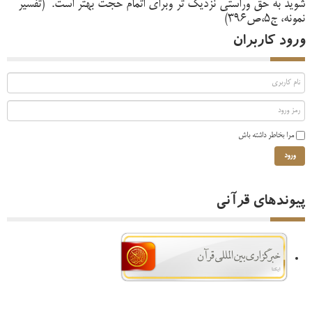
شوید به حق وراستی نزدیک تر وبرای اتمام حجت بهتر است. (تفسیر
نمونه، ج5،ص396)
ورود کاربران
مرا بخاطر داشته باش
ورود
پیوندهای قرآنی