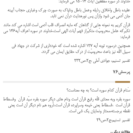
خداوند در سوره مطففین آیات 14-15 می فرماید:
عقیده باطل واخلاق رذیله وعمل باطل وناپاک به صورت چرک وغباری حجاب آیینه
جان آدمی می شود وازآن پس نورهدایت درآن نمی تابد.
قرآن کریم به نمونه هایی از گناهان که مایه انصراف قلب آدمی است اشاره می کند مانند
تکبّرکه عامل محرومیّت متکبّراز فهم آیات الهی است.خداوند در سوره اعراف آیه146 می
فرماید:
همچنین درسوره توبه آیه 127 اشاره شده است که خودداری از شرکت در جهاد فی
سبیل اللّه نیز باعث محرومیّت از درک حقایق ایمان می گردد.
تفسیر تسنیم، جوادی آملی ،ج2،ص232
پرسش76
سَنام قرآن کدام سوره است؟ به چه معناست؟
سوره بقره وبه معنای قلّه رفیع قرآن است ونام های دیگر سوره بقره سیّد قرآن وفسطاط
قرآن است ،فسطاط یعنی خیمه وسراپرده قرآن است.ذُروه هم نام دیگر آن است یعنی
نقطه برجسته،ممتاز ونمایان یک شی است.
تفسیر تسنیم،ج2،ص29
مقالات دیگر...