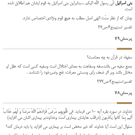
بنی اسرائیل
انّی رسول اللّه الیکم ....بنابراین بنی اسرائیل به قوم ایشان هم اطلاق شده
است.
چنان که از نظر سنّت الهی اصل مطلب به هیچ قوم ونژادی اختصاص ندارد.
تفسیر تسنیم،ج4،ص27
پرسش79
سفهاء در قرآن به چه معناست؟
جمع سفیه می باشد،سفه وسفاهت به معنای اختلال است وسفیه کسی است که عقل او
مختل باشد وبر اثر ضعف رای وسستی معرفت، نفع وضررخود را نشناسد .
تفسیرتسنیم،ج2،ص277
پرسش78
خداوند در سوره بقره آیه 10 می فرماید: فِی قُلُوبِهِم مَرَضُ فَزادَهُمُ اللّهُ مَرَضَاَ وَ لَهُم عَذابُ
اَلیمُُ بِمَا کَانوا یَکذِبونَ (درقلب هایشان بیماری است وخداوندبر بیماری اشان می افزاید)
سئوال این است آیا خداوند که خیر محض است بر بیماری می افزاید یا باید درمان کند؟