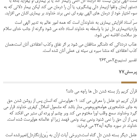
سنت الهی براین نیست که درابتدا دل آدمی رابیمار کند یا بر بیماری او بیفزاید بلکه با
دستور ایمان وتقوا ازبیمار دلی پیشگیری، یا آن را درمان می کند لیکن بیمار دلانی که به
سوء اختیار خود از درمان های الهی بهره ای نمی برند خداوند بر بیماری اشان می افزاید.
سرّ اسناد افزایش بیماری به خداوندآن است که همه امور عالم به تدبیر الهی است
وازدیادبیماری دل نیز با واسطه به خداوند اسناد داده می شود وگرنه از جانب خدای سلام
جز سلامت افاضه نمی شود.
عذاب دردناکی که دامنگیر منافقان می شود بر اثر نفاق وکذب اعتقادی آنان است،همان
کذب اعتقادی که منشا سیره ی سیئه ی عملی آنان شده است.
تفسیر تسنیم،ج2،ص263
پرسش77
قرآن کریم راز بسته شدن دل ها راچه می داند؟
قرآن کریم دو عامل را معرفی می کند: 1-هواپرستی که انسان پس از روشن شدن حق
به جای خدامحوری هوامحوروهوس مدار باشد که مشمول اضلال کیفری خداوند قرار می
گیرد وخداوند سمع وقلب اورا مختوم می کند وبر چشم او پرده ای ستبر می افکند که
پس از آن حق را نمی شنود ونمی بیند ونمی فهمد زیرا او عالمانه هواپرست شده است.
خداوند در سوره جاثیه آیه23 می فرماید:
عامل دیگر بسته شدن دل گناه است.دربرخی آیات ازآن به رَین(زنگاردل)تعبیرشده است