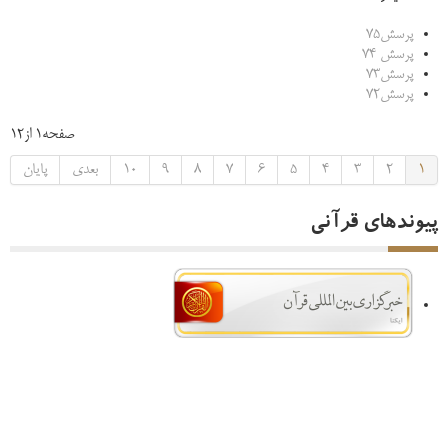
پرسش75
پرسش 74
پرسش73
پرسش72
صفحه1 از12
1
2
3
4
5
6
7
8
9
10
بعدی
پایان
پیوندهای قرآنی