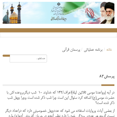
خانه
/
برنامه عملیاتی
/
پرسمان قرآنی
پرسش82
در آیه (وواعدنا موسی ثلاثین لیلة)اعراف/142 که خداوند 10 شب دیگربروعده اش با
حضرت موسی(ع) اضافه کرد سئوال این است چرا شب ذکر شده است وچرا چهل شب
ذکر شده است؟
از بعضی آیات وروایات استفاده می شود که عددچهل خصوصیتی دارد که دراعداد دیگر
نیست گرچه هر عددی ویژگی خود را دارد نظیر آنچه در جریان آفرینش آدم(ع) وارد