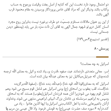
دو احتمال وجود دارد نخست این که کنایه از اصل بعثت وقیامت ورجوع به حساب
وکتاب باشد ودیگر این که مراد لقای خاص پروردگار ورسیدن به مقام محمود قرب
الهی باشد.
از این رو عنوان ملاقات مستلزم جسمیّت دو طرف برخورد نیست بنابراین روح مجرد
انسان کامل درپرتو شهود جمال الهی به لقای آن ذات منزّه بار می یابد (ومنظور دیدن
جسمانی نیست.
(تفسیر تسنیم،ج4،ص179)
پرسش80
اسرائیل به چه معناست؟
اِسر، معانی متعددی داردمانند عبد، صفوه ،قدرت و...یاد شده و ائیل به معنای اللّه ترجمه
شده،چنان که جبرئیل،میکائیل نیز به معنای عبدللّه بیان شده است.
اسرائیل که به معنای(قوة اللّه، قوه خدا) ،(عبدللّه، بنده خدا)) ، (صفوة اللّه،برگزیده
خدا)است، لقب یعقوب بن اسحاق (ع) وبنی اسرائیل هم شامل قوم مسیح می شود وهم
شامل قوم یهود می شودزیرا آنان همه فرزندان اسرائیل(یعقوب) هستند که به اسحاق
وسپس به ابراهیم سرسلسله ی خاندان بزرگ انبیای ابراهیمی منتهی می شوند وخداوند
ازآنان باتعبیرهایی مانند:یا اهل الکتاب،بنی اسرائیل،یا ایها الذین هادوا ، یاد می
کند.درآیه 6 سوره صف حضرت عیسی(ع) به قومش فرمود: واذ قال عیسی بن مریم
یا