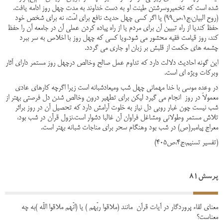
شده است که تخمیروسرشتن طینت او به دست خداوند به مدت چهل روز ادامه یافت.
(روح البیان،ج1،ص99) یا اگر کسی چهل حدیث نافع برای امّت، نه برای شخص خود
حفظ کندیا از راه تبیین آن برای مردم یا از راه پیاده کردن عملی آن در جامعه آن را حفظ
کند، روز قیامت فقیه محشور می شود.ویا کسی که چهل روز با اخلاص به سر ببرد
چشمه های حکمت از قلبش بر زبان او جاری می گردد.
این گونه احادیث دلالت دارد که تداوم عمل صالح وخالص درچهل روز مستمر دارای آثار
وبرکات ویژه ای است.
در وعده موسی با خدا مهمانی چهل شب ومیعادشبانه است زیرا اگرچه کارهای عادی
معمولاَ در روز انجام می گیرد لیکن برای تطهیر درون وخالص شدن دل فرصتی بهتر از
شب نیست چون غبار روبی دل نیاز به خلوت آرامش دارد که تحصیل آن در روز براثر
تلاش مستمر وطولانی ومشاغل فراوان آن غالبا دشوار است.نزول قرآن در شب بود،
معراج پیامبر(ص) در شب بود وهنگام سحر برای مناجات شبانه بهتر است.
(تفسیر تسنیم،ج4،ص405)
پرسش81
معنای لقاء پروردگار در آیات قرآن مانند (ملاقوا ربّهم ) یا (انّهم ملاقوا اللّه )به چه
معناست؟