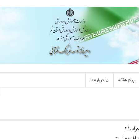
پیام هفته
درباره ما
احزاب/4
افریده است.