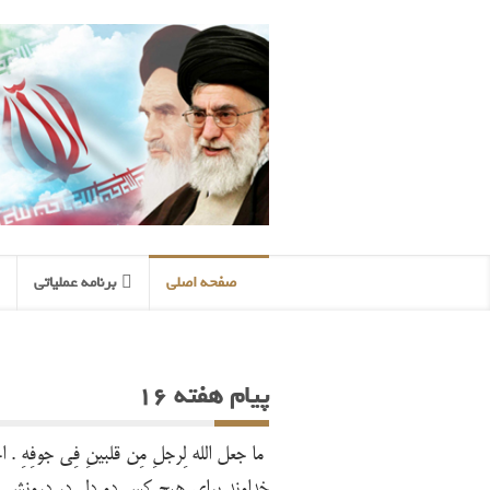
صفحه اصلی
برنامه عملیاتی
پیام هفته 16
مَا جَعَلَ اللّهُ لِرَجُلِ مِن قَلبَینِ فِی جَوفِهِ . 
خداوند برای هیچ کس دو دل در درونش نی