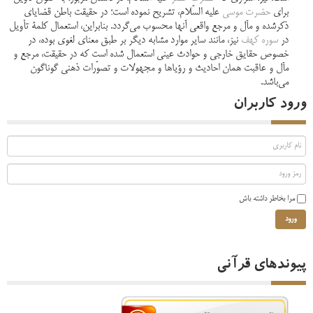
براى
حضرت موسى
علیه السّلام، تشریح نموده است؛ در حقیقت باطن قضایاى
ذکرشده و مآل و مرجع واقعى آنها محسوب مى‌گردد. بنابراین، استعمال کلمۀ تأویل
در
سوره کهف
نیز، مانند سایر موارد مشابه دیگر بر طبق معناى لغوى بوده، در
خصوص حقایق خارجى و حوادث عینى استعمال شده است که در حقیقت، مرجع و
مآل و عاقبت همان احادیث و رؤیاها و مجهولات و تصوّرات ذهنى گوناگون
مى‌باشد.
ورود کاربران
مرا بخاطر داشته باش
ورود
پیوندهای قرآنی