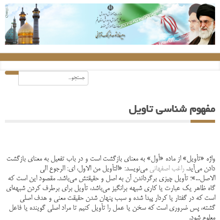
مفهوم شناسی تاویل
واژه «تأویل» از ماده «أول» به معناى بازگشت است و در باب تفعیل به معناى بازگشت
دادن مى‌آید.
راغب اصفهانى
مى‌نویسد: «التأویل من الاول، اى: الرجوع الى
الاصل...»؛ تأویل چیزى برگرداندن آن به اصل و حقیقتش مى‌باشد. مقصود این است که
گاه ظاهر یک عبارت یا کارى شبهه برانگیز مى‌باشد، تأویل براى برطرف کردن شبهه‌اى
است که در گفتار یا کردار پیدا شده و سبب پنهان شدن حقیقت معنى و هدف اصلى
گشته، پس ضرورى است که سخن یا عمل را تأویل کنیم تا مراد اصلى گوینده یا فاعل
معلوم شود.