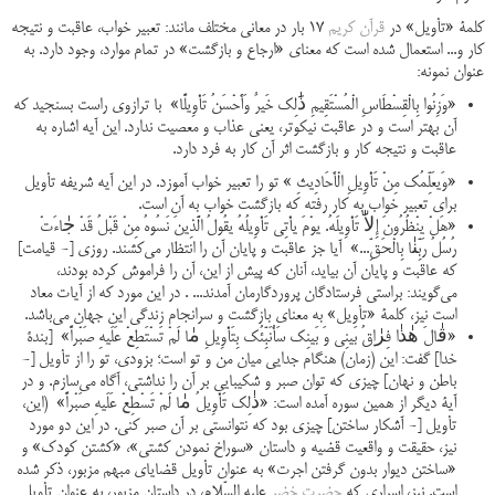
کلمۀ «تأویل» در
قرآن کریم
۱۷ بار در معانی مختلف مانند: تعبیر خواب، عاقبت و نتیجه
کار و... استعمال شده است که معنای «ارجاع و بازگشت» در تمام موارد، وجود دارد. به
عنوان نمونه:
«وَزِنُوا بِالْقِسْطَاسِ الْمُسْتَقِیمِ ذَٰلِک خَیرٌ وَأَحْسَنُ تَأْوِیلًا» با ترازوی راست بسنجید که
آن بهتر است و در عاقبت نیکوتر، یعنی عذاب و معصیت ندارد. این آیه اشاره به
عاقبت و نتیجه کار و بازگشت اثر آن کار به فرد دارد.
«وَیعَلِّمُک مِنْ تَأْوِیلِ الْأَحَادِیثِ » تو را تعبیر خواب آموزد. در این آیه شریفه تأویل
برای تعبیر خواب به کار رفته که بازگشت خواب به آن است.
«هَلْ ینْظُرُونَ إِلاّٰ تَأْوِیلَهُ. یوْمَ یأْتِی تَأْوِیلُهُ یقُولُ الَّذِینَ نَسُوهُ مِنْ قَبْلُ قَدْ جٰاءَتْ
رُسُلُ رَبِّنٰا بِالْحَقِّ...» آیا جز عاقبت و پایان آن را انتظار مى‌کشند. روزى [- قیامت]
که عاقبت و پایان آن بیاید، آنان که پیش از این، آن را فراموش کرده بودند،
مى‌گویند: براستى فرستادگان پروردگارمان آمدند... . در این مورد که از آیات معاد
است نیز، کلمۀ «تأویل» به معناى بازگشت و سرانجام زندگى این جهان مى‌باشد.
«قٰالَ هٰذٰا فِرٰاقُ بَینِی وَ بَینِک سَأُنَبِّئُک بِتَأْوِیلِ مٰا لَمْ تَسْتَطِعْ عَلَیهِ صَبْراً» [بندۀ
خدا] گفت: این (زمان) هنگام جدایى میان من و تو است؛ بزودى، تو را از تأویل [-
باطن و نهان] چیزى که توان صبر و شکیبایى بر آن را نداشتى، آگاه مى‌سازم. و در
آیۀ دیگر از همین سوره آمده است: «ذٰلِک تَأْوِیلُ مٰا لَمْ تَسْطِعْ عَلَیهِ صَبْراً» (این،
تأویل [- آشکار ساختن] چیزى بود که نتوانستى بر آن صبر کنى. در این دو مورد
نیز، حقیقت و واقعیت قضیه و داستان «سوراخ نمودن کشتى»، «کشتن کودک» و
«ساختن دیوار بدون گرفتن اجرت» به عنوان تأویل قضایاى مبهم مزبور، ذکر شده
است. نیز، اسرارى که
حضرت خضر
علیه السّلام، در داستان مزبور، به عنوان تأویل