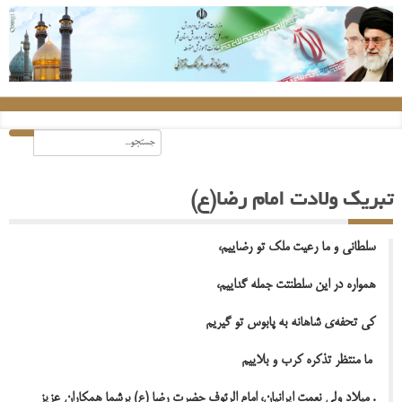
تبریک ولادت امام رضا(ع)
سلطانی و ما رعیت ملک تو رضاییم،
همواره در این سلطنتت جمله گداییم،
کی تحفه‌ی شاهانه به پابوس تو گیریم
ما منتظر تذکره کرب و بلاییم
. میلاد ولی نعمت ایرانیان، امام الرئوف حضرت رضا (ع) برشما همکاران عزیز