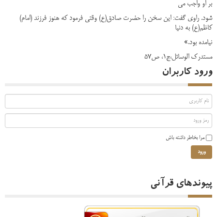
بر او واجب می
شود. راوی گفت: این سخن را حضرت صادق(ع) وقتی فرمود که هنوز فرزند (امام)
کاظم(ع) به دنیا
نیامده بود.»
مستدرک الوسائل،ج1، ص57
ورود کاربران
مرا بخاطر داشته باش
ورود
پیوندهای قرآنی