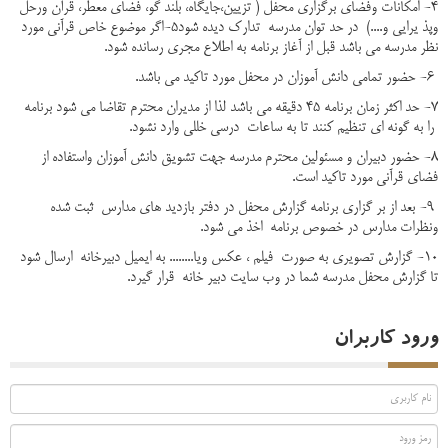
4- امکانات وفضای برگزاری محفل ( تزیین،جایگاه، بلند گو، فضای معطر، قرآن ورحل
وپذ یرایی و....) در حد توان مدرسه تدارک دیده شود5-اگر موضوع خاص قرآنی مورد
نظر مدرسه می باشد قبل از آغاز برنامه به اطلاع مجری رسانده شود.
6- حضور تمامی دانش آموزان در محفل مورد تاکید می باشد.
7- حد اکثر زمان برنامه 45 دقیقه می باشد لذا از مدیران محترم تقاضا می شود برنامه
را به گونه ای تنظیم کنند تا به ساعات درسی خللی وارد نشود.
8- حضور دبیران و مسئولین محترم مدرسه جهت تشویق دانش آموزان واستفاده از
فضای قرآنی مورد تاکید است.
9- بعد از بر گزاری برنامه گزارش محفل در دفتر بازدید های مدارس ثبت شده
ونظرات مدارس در خصوص برنامه اخذ می شود.
10- گزارش تصویری به صورت فیلم ، عکس ویا........ به ایمیل دبیرخانه ارسال شود
تا گزارش محفل مدرسه شما در وب سایت دبیر خانه قرار گیرد.
ورود کاربران