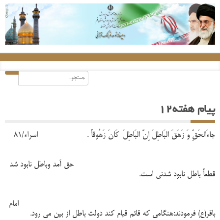
پیام هفته12
جاءَالحَقِّ وَ زَهَقَ البَاطِلَ اِنَّ البَاطِلَ
کَانَ زَهُوقاً . اسراء/81
حق آمد وباطل نابود شد
قطعاً باطل نابود شدنی است.
امام
باقر(ع) فرمودند:هنگامی که قائم قیام کند دولت باطل از بین می رود.