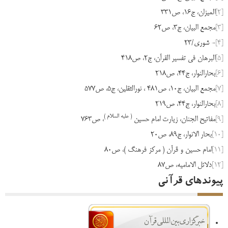
[2]
المیزان، ج16، ص331
[3]
مجمع البیان، ج3، ص62
[4]
- شوری/23
[5]
البرهان فی تفسیر القرآن، ج2، ص418
[6]
بحارالنوار، ج44، ص218
[7]
مجمع البیان، ج10، ص481 ، نورالثقلین، ج5، ص577
[8]
بحارالنوار، ج44، ص219
( علیه السلام )
[9]
مفاتیح الجنان، زیارت امام حسین
، ص763
[10]
بحار الانوار، ج89، ص20
[11]
امام حسین و قرآن ( مرکز فرهنگ )، ص80
[12]
دلائل الامامیه، ص87
پیوندهای قرآنی