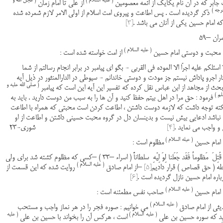
( علیه السلام )
( عجل الله و
جابر که در آن نام یکایک از ائمه معصومین
از علی تا امام زمان
رجه )
ذکر گردیده است . پس اطاعت و پیروی امت اسلام از اولی الامر لازم شمرده شده
ه امام حسین یکی از آنان می باشد .
[3]
ان –59
( علیه السلام )
از امت خواسته شده است :
اسئلکم علیه اجرّا الا الموده فی القربی - بگو ای پیامبر در برابر انجام رسالتم از شما
ار اجرو پاداش نیستم جز مودت و دوستی خاندانم - سیوطی در الدارالمنثور در ذیل آیه
( صلی الله علیه و
بحث از مجاهد از ابن عباس نقل کرده که تفسیر این آیه این است که پیامبر
لم )
فرمود : حق مرا در اهل بیتم حفظ کنید و آن ها را به سبب من دوست دارید . باید به
کته توجه داشت که لازمه دوست داشتن ، اطاعت کردن است محبتی که همراه با اطاعت
نباشد ادعایی بیش نیست و بدینسان دل در گروه محبت حسینی داشتن و اطاعت از او
 واجب می نماید .
[4]
شوری-23
( عیله السلام )
مظلوم است :
وَ مَن قُتِلَ مَظلوماٌ فَقَد جَعَلنا لِوَ لِیّهِ سلطاناً ( اسراء –33 ) –کسی که مظلوم کشته شد برای ولی
( علیه السلام )
طه ( حق قصاص ) قرار دادیم
[5]
–از امام صادق
روایت شده که این قسمت از
رباره امام حسین نازل گردیده است .
[6]
( علیه السلام )
صاحب نفس مطمئنه است :
( علیه السلام )
یثی از امام صادق
می خوانیم : صوره فجر را در هر نماز واجب و مستحب
( علیه
السلام )
( علیه
ید که سوره حسین بن علی
است ، هرکس آن را بخواند با حسین بن علی