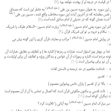
)
در قیامت در درجه او از بهشت خواهد بود .
[7]
( علیه السلام )
 این سوره به عنوان سوره حسین بن علی
به خاطر این است که مصداق
( علیه
نفس مطمئنه که در آخرین آیات این سوره مخاطب واقع شده ، حسین بن علی
)
است همان گونه که در حدیثی از امام صادق آمده است .
[8]
( علیه السلام )
آخر این سوره یعنی امام حسین
زیارت امام حسین –السلام علیک یا شریک
ن - سلام و درود بر تو ای شریک قرآن .
[9]
( عله السلام )
مراتب و معارف قرآن کریم را این گونه بیان می
د :
خدا بر چهار چیز استوار است، عبارات و رمزها ( اشاره ها ) و لطایف و حقایق ،عبارات آن
توده مردم است، اشاره و رموزات از آن خواص و بندگان ویژه و لطایف آن برای اولیاست و
آن نیز برای پیامبران است .
[10]
ت : شناخت مفاهیم در حد ترجمه و دانستن لغات
ت : تفسیر
 : بالا تر از تفسیر ( یاران خاص پیشواین معصوم )
 : ذات قدسی و مکنون ملکوتی قرآن است که اتصال و تماس با آن از آن معصوم است
 دیگران کوتاه است .
[11]
( علیه السلام )
چه آیاتی را تلاوت کرد ؟