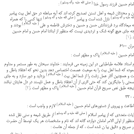
( صلی الله علیه وآله وسلم )
:
ن و محدثان شیعه و اهل تسنن تصدیح کرده اند که آیه مباهله در حق اهل بیت پیامبر
له علیه و آله وسلم )
( صلی الله علیه و آله وسلم )
نازل شده است و پیامبر
تنها کسی را که همراه
( علیه
السلام )
ه میعادگاه برد فرزندانش حسن و حسین و دخترش فاطمه و علی
بودند و
جه جای هیچ گونه شک و تردیدی نیست که منظور از ابنائنا امام حسن و امام حسین
 .
[1]
ان –61
( علیه السلام )
پاک و مطهر است :
 استاد علامه طباطبایی در این زمینه می فرمایند : خداوند سبحان به طور مستمر و مداوم
 نموده که شما اهل بیت را به موهبت عصمت اختصاص دهد بدین نحو که اعتقاد باطل و
( علیه السلام )
ت و همچنین آثار عمل زشت را از شما اهل بیت
بزداید و دور سازد و به جای
متی را جایگزین کند که حتی اثری از آن اعتقاد باطل و عمل ناپسند در دل هایتان نباشد
( علیه السلام )
تیجه طبق نص صریح قرآن امام حسین
پاک و مطهر است .
[2]
-33
( علیه السلام )
لازم و واجب است :
( صلی الله علیه و آله وسلم )
ایات متعددی که از پیامبر اسلام
از طریق شیعه و سنی نقل شده
نظور از اولی الامر امامان دوازده گانه اند که نام و مشخصات هر یک توسط آن حضرت
ر صریح و دقیق بیا ن شده است ، که از جمله آن هاست :