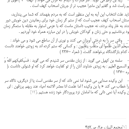
1- زید بن ارقم می گوید : سر مبارک را دیدم که قرآن می خواند ( کهف –9 ) موی بر
م راست شد و گفتم این ماجرا عجیب تر از جریان اصحاب کهف است .
ید علت انتخاب این آیه به این منظور است که به مردم بفهماند که شما می پندارید،
ستان اصحاب کهف عجیب است که از ستم گر زمان خود برای رهانیدن دین خویش دور
ند به غار پناه بردند، نه عجیب داستان ماست که با عزمی استوار به مقابله با ستمگر زمان
د برخاستیم و حتی زنان و کودکان خویش را در این مبارزه همراه خود آوردیم .
2- وقتی سر را به درختی آویزان می کنند و نوری از آن ساطع می شود و می خواند :
سَیَعلَمُ الذّینَ ظَلَمُوا اَیّ مُنقَلَبِ یَنقَلِبُون : و کسانی که ستم کرده اند به زودی خواهند دانست
 کدام بازگشتگاه برخواهند گشت. ( شعراء –227 )
3- سلمه بن کهیل می گوید : از زبان مقدس سر شنیدم که می گوید : فسَیکفیکهم اللهُ وَ
 السمیع العلیم : به زودی خداوند آنان را از تو کفایت خواهد کرد که او شنوای داناست .(
ه –137 )
4- ابن وکیده صدایی می شنود اما نمی داند که از سر مقدس است یا از دیگری، ناگاه سر
را خطاب می کند « یا بن وکیده ! اما علمت انا معشر الائمه احیاء عند ربهم یرزقون : ای
ن وکیده آیا نمی دانی که ما امامان نزد پروردگار خود زنده هستیم .
[12]
[1]
مجمع البیان، ج2، ص452