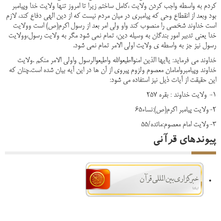
کردم به واسطه واجب کردن ولایت ،کامل ساختم زیرا تا امروز تنها ولایت خدا وپیامبر
بود وبعد از انقطاع وحی که پیامبری در میان مردم نیست که از دین الهی دفاع کند، لازم
است خداوند شخصی را منصوب کند واو ولی امر بعد از رسول اکرم(ص) است وولایت
خدا یعنی تدبیر امور بندگان به وسیله دین، تمام نمی شود مگر به ولایت رسول،وولایت
رسول نیز جز به واسطه ی ولایت اولی الامر تمام نمی شود.
خداوند می فرماید: یاایها الذین امنوااطیعوالله واطیعوالرسول واولی الامر منکم .ولایت
خداوند وپیامبروامامان معصوم ولزوم پیروی از آن ها در این آیه بیان شده است.چنان که
این حقیقت از آیات ذیل نیز استفاده می شود:
1- ولایت خداوند : بقره 257
2-ولایت پیامبر اکرم(ص):نساء65
3-ولایت امام معصوم:مائده/55
پیوندهای قرآنی