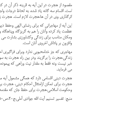
مقصود از هجرت در این آیه به قرینه ذکر آن در 
است. اقسام سه گانه یاد شده، به لحاظ درجات واج
اثرگذاری وی در آن ها،هجرت لازم است. هجرت زما
این آیه از مهاجرانی که برای رضای الهی وحفظ د
عظمت یاد کرده وآنان را هم به گریزگاه وپناهگاه
ومکان مناسب برای زندگی وکشاورزی بشارت می دهد
وافزون بر پاداش اخروی آنان است.
مهاجری که جز خدامحبوبی ندارد وبرای فراگیری ا
زندگی،هجرت را برگزیند ودر بین راه هجرت به سو
خبر نیست ونه فقط به مقدار نیت وراهی که پیموده
می فرماید.
هجرت دینی اقسامی دارد که همگی مشمول آیه مور
هجرت برای تمکن ازامتثال احکام دینی، هجرت ب
وحکومت اسلامی،هجرت برای حفظ جان که مقدمه ت
منبع: تفسیر تسنیم آیت الله جوادی آملی،ج20،ص250