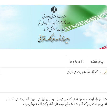
پیام هفته
درباره ما
آنی
/
کارگاه 28 هجرت در قرآن
در برخی از آیات قرآن درباره هجرت آیاتی امده است از جمله آیه100 سوره نساء که می فرماید: ومن یهاجر فی سبیل الله یجد فی الارض
ه ورسوله ثم یدرکه الموت فقد وقع اجره علی الله وکان الله غفورا رحیما.