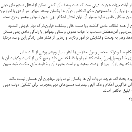
کنار آیات جهاد، هجرت دینی است که علت وهدف آن گاهی تمکن از امتثال دستورهای دینی
ر مهاجران آن ها،همچنین حکم اشخاص درآن ها یکسان نیستند وبرای هر فردی با احرازتوان
ن ومکان خاص ندارد ومعیار آن توان امتثال احکام الهی بدون تبعیض وعسر وحرج است.
ین از همه تعلقات مادی گذشته وبا دست خالی ومشقت فراوان،ترک دیار خویش کنند،به
 وسرزمینی امن،مطمئن،متناسب با حیات معنوی وانسانی وموافق با زندگی مادی یعنی مسکن
 وهم به وسعت وگشایش در امور وکارها و رهایی از فشار های زندگی،این وعده دردنیا
حکام خدا وادراک محضر رسول خدا(ص)با ایثار بسیار وچشم پوشی از لذت های
ی خدا ورسول(ص) رحلت کند اجر او را فقطخدا می داند وهیچ کس از کمیت وکیفیت آن با
،بلکه بیش ازآن ونیز از بهشت موعود برتر است ودرجه آن راخداوند طبق حکمت خود تعیین
د بحث اند، هرچند درجات آن ها یکسان نبوده واجر مهاجران آن همسان نیست مانند
رای فراگیری احکام وحکم الهی ومعرفت دستورهای دینی،هجرت برای تشکیل دولت دینی
بلیغ احکامی است.