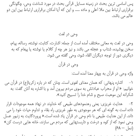
پس اساسی ترین بحث در زمینه مسایل قرآنی بحث در مورد شناخت وحی، چگونگی
برقراری ارتباط بین ملا اعلی و ماده ..... و این که آیا امکان برقراری ارتباط بین این دو
عالم می باشد.
وحی در لغت
وحی در لغت به معانی مختلف آمده است از جمله: اشارت، کتابت، نوشته، رساله، پیام،
سخن پوشیده، شتاب و عجله می باشد و نیز هر چه از کلام یا نوشته یا پیغام که به
دیگری دور از توجه دیگران القاء شود، وحی گفته می شود.
وحی در قرآن
واژه وحی در قرآن به چهار معنا آمده است:
1- اشاره پنهانی: که همان معنای لغوی است. چنان که در باره زکریا(ع) در قرآن می
خوانیم: « او از محراب عبادتش به سوی مردم بیرون آمد و با اشاره به آنان گفت: به
شکرانه این موهبت صبح و شام خدا را تسبیح کنید».
2- هدایت غریزی: یعنی رهنمودهای طبیعی که خداوند در نهاد همه موجودات قرار
داده است به گونه ای که هر موجودی به طور غریزی راه بقاء و تداوم حیات خود را می
داند. از این هدایت طبیعی با نام وحی در قرآن یاد شده است.« پروردگایت به زنبور عسل
وحی نمود که از کوه و درخت و داربستهایی که مردم می سازند، خانه هایی درست کن»
(نمل – 68)