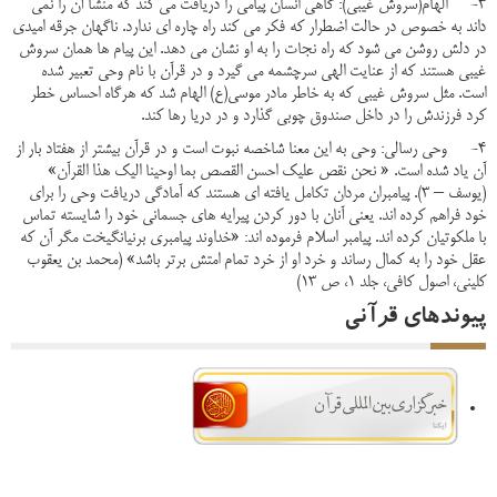
3- الهام(سروش غیبی): گاهی انسان پیامی را دریافت می کند که منشا آن را نمی
داند به خصوص در حالت اضطرار که فکر می کند راه چاره ای ندارد. ناگهان جرقه امیدی
در دلش روشن می شود که راه نجات را به او نشان می دهد. این پیام ها همان سروش
غیبی هستند که از عنایت الهی سرچشمه می گیرد و در قرآن با نام وحی تعبیر شده
است. مثل سروش غیبی که به خاطر مادر موسی(ع) الهام شد که هرگاه احساس خطر
کرد فرزندش را در داخل صندوق چوبی گذارد و در دریا رها کند.
4- وحی رسالی: وحی به این معنا شاخصه نبوت است و در قرآن بیشتر از هفتاد بار از
آن یاد شده است. « نحن نقص علیک احسن القصص بما اوحینا الیک هذا القرآن»
(یوسف – 3). پیامبران مردان تکامل یافته ای هستند که آمادگی دریافت وحی را برای
خود فراهم کرده اند. یعنی آنان با دور کردن پیرایه های جسمانی خود را شایسته تماس
با ملکوتیان کرده اند. پیامبر اسلام فرموده اند: «خداوند پیامبری برنیانگیخت مگر آن که
عقل خود را به کمال رساند و خرد او از خرد تمام امتش برتر باشد» (محمد بن یعقوب
کلینی، اصول کافی، جلد 1، ص 13)
پیوندهای قرآنی