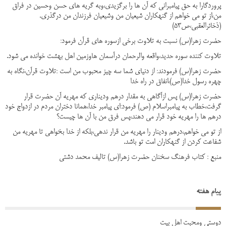
پروردگارا به حق پیامبرانی که آن ها را برگزیدی،وبه گریه های حسن وحسین در فراق
من،از تو می خواهم از گنهکاران شیعیان من وشیعیان فرزندان من درگذری.
(ذخائرالعقبی،ص53)
حضرت زهرا(س) نسبت به تلاوت برخی ازسوره های قرآن فرمود:
تلاوت کننده سوره حدید،واقعه والرحمان درآسمان هاوزمین اهل بهشت خوانده می شود.
حضرت زهرا(س) فرمودند: از دنیای شما سه چیز محبوب من است :تلاوت قرآن،نگاه به
چهره رسول خدا(ص)،انفاق در راه خدا
حضرت زهرا(س) پس ازآگاهی به مقدار درهم ودیناری که مهریه آن حضرت قرار
گرفت،خطاب به پیامبراسلام (ص) فرمود:ای پیامبر خدا،همانا دختران مردم در ازدواج خود
درهم ها را مهریه خود قرار می دهند،پس فرق من با آن ها چیست؟
از تو می خواهم،درهم ودینار را مهریه من قرار ندهی،بلکه از خدا بخواهی تا مهریه من
شفاعت کردن از گنهکاران امت تو باشد.
منبع : کتاب فرهنگ سخنان حضرت زهرا(س) تالیف محمد دشتی
پیام هفته
دوستی ومحبت اهل بیت