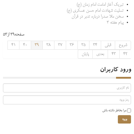
تبریک آغاز امامت امام زمان (ع)
تسلیت شهادت امام حسن عسکری (ع)
سخن ملا صدرا درباره تدبر در قرآن
پیام هفته 3
صفحه39 از53
شروع
قبلی
34
35
36
37
38
39
40
41
42
43
بعدی
پایان
ورود کاربران
مرا بخاطر داشته باش
ورود