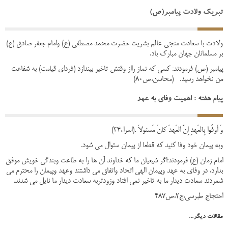
تبریک ولادت پیامبر(ص)
ولادت با سعادت منجی عالم بشریت حضرت محمد مصطفی (ع) وامام جعفر صادق (ع)
بر مسلمانان جهان مبارک باد.
پیامبر (ص) فرمودند: کسی که نماز رااز وقتش تاخیر بیندازد (فردای قیامت) به شفاعت
من نخواهد رسید. (محاسن،ص80)
پیام هفته : اهمیت وفای به عهد
وَ اَوفُوا بِالعَهدِ اِنَّ العَهدَ کانَ مَسئولاَ .(اسراء34)
وبه پیمان خود وفا کنید که قطعا از پیمان سئوال می شود.
امام زمان (ع) فرمودند:اگر شیعیان ما که خداوند آن ها را به طاعت وبندگی خویش موفق
بدارد، در وفای به عهد وپیمان الهی اتحاد واتفاق می داشتند وعهد وپیمان را محترم می
شمردند سعادت دیدار ما به تاخیر نمی افتاد وزودتربه سعادت دیدار ما نایل می شدند.
احتجاج طبرسی،ج2،ص487
مقالات دیگر...