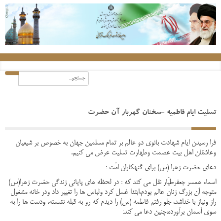
تسلیت ایام فاطمیه -سخنان گهربار آن حضرت
فرا رسیدن ایام شهادت بانوی دو عالم بر تمام مسلمین جهان به خصوص بر شیعیان
وعاشقان اهل بیت عصمت وطهارت تسلیت عرض می کنیم.
دعای حضرت زهرا (س) برای گنهکاران امّت :
اسماء همسر جعفرطیّار نقل می کند که : در لحظه های پایانی زندگی حضرت زهرا(س)
متوجه آن بزرگ زنان عالم بودم،ابتدا غسل کرد ولباس ها را تغییر داد ودر خانه مشغول
راز ونیاز با خداشد، جلو رفتم فاطمه (س) را دیدم که رو به قبله نشسته، ودست ها را به
سوی آسمان برآورده،چنین دعا می کند: