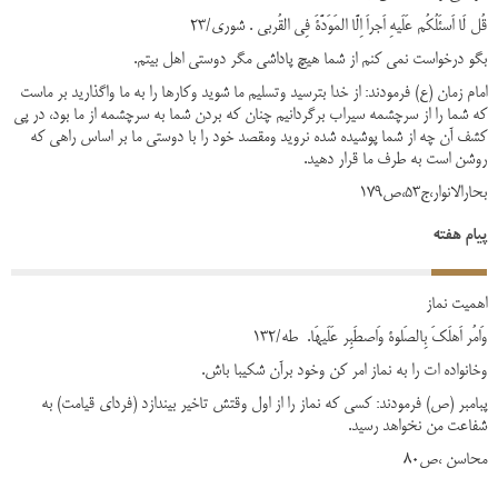
قُل لَا اَسئَلُکُم عَلَیهِ اَجراَ اِلَّا المَوَدَّةَ فِی القُربی . شوری/23
بگو درخواست نمی کنم از شما هیچ پاداشی مگر دوستی اهل بیتم.
امام زمان (ع) فرمودند: از خدا بترسید وتسلیم ما شوید وکارها را به ما واگذارید بر ماست
که شما را از سرچشمه سیراب برگردانیم چنان که بردن شما به سرچشمه از ما بود، در پی
کشف آن چه از شما پوشیده شده نروید ومقصد خود را با دوستی ما بر اساس راهی که
روشن است به طرف ما قرار دهید.
بحارالانوار،ج53،ص179
پیام هفته
اهمیت نماز
وَامُر اَهلَکَ بِالصَلوة وَاصطَبِر عَلَیهَا. طه/132
وخانواده ات را به نماز امر کن وخود برآن شکیبا باش.
پبامبر (ص) فرمودند: کسی که نماز را از اول وقتش تاخیر بیندازد (فردای قیامت) به
شفاعت من نخواهد رسید.
محاسن ،ص80