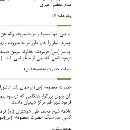
مقام معظم رهبری
پیام هفته 17
یَا بُنی اًَقِمِ الصَّلوة وَامُر بِالمَعرُوف وَانهَ عَن
پسرم نماز را به پا داروامر به معروف ونه
پیامبر (ص) فرمودند: خداوند مومن ضع
فرمود:کسی که نهی از منکر نمی کند. ( وسایل 
منزلت حضرت معصومه (س)
حضرت معصومه (س) ترجمان بلند عاشور
آن بانوی بزرگوار هنگامی که درساوه بیما
فرمود:شهر قم مرکز شیعیان ماست.
علامه شیخ محمد تقی شوشتری (ره) فرمودند
کسی هم سنگ حضرت معصومه (س)نبود
مقالات دیگر...