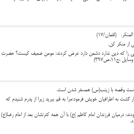
ِ المُنکَر. (لقمان/17)
ی از منکر کن.
یفی را که دین ندارد دشمن دارد عرض کردند: مومن ضعیف کیست؟ حضرت
،ج11،ص397)
است وقصه با زینب(س) همسفر شدن است.
ر گشت به اطرافیان خویش فرمود:مرا به قم ببرید زیرا از پدرم شنیدم که
: درمیان فرزندان امام کاظم )ع) با آن همه کثرتشان بعد از امام رضا(ع)
.