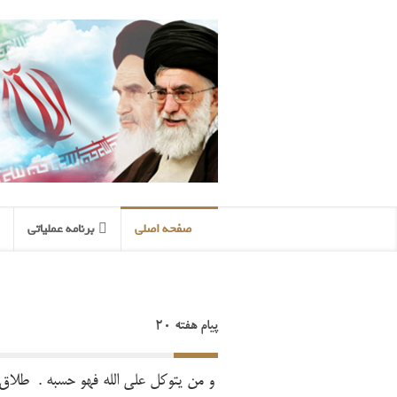
صفحه اصلی
برنامه عملیاتی
پیام هفته 20
وَ مَن یَتَوَکَّل عَلَی اللّه فَهُوَ حَسبُهُ . طلاق/