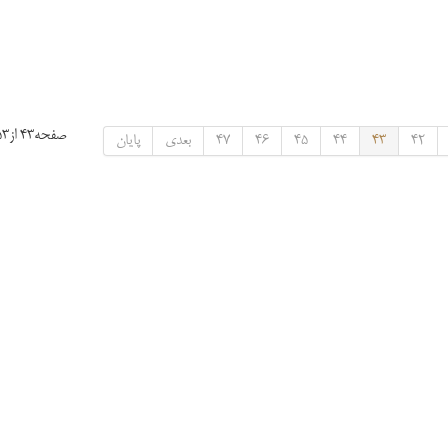
صفحه43 از53
42
43
44
45
46
47
بعدی
پایان