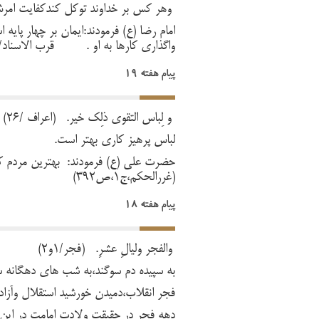
وهر کس بر خداوند توکل کند
کفایت امر
امام رضا (ع) فرمودند:ایمان بر چهار پایه 
واگذاری کارها به او . قرب الاسناد/ص
پیام هفته 19
وَ لِبَاسّ التَُقوی ذلِکَ خَیر. (اعراف /26)
لباس پرهیز کاری بهتر است.
حضرت علی (ع) فرمودند: بهترین مردم 
(غررالحکم،ج1،ص392)
پیام هفته 18
وَالفَجر وَلَیالِ عَشرِ. (فجر/1و2)
به سپیده دم سوگند،به شب های دهگانه س
فجر انقلاب،دمیدن خورشید استقلال وآزاد
دهه فجر در حقیقت ولادت امامت در این ک