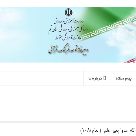
پیام هفته
درباره ما
وَلَا تَسُبُوالَّذینَ یَدعونَ مِن دونِ اللّه فَیَسّبّواللُه عَدواَ بِغَیرِ عِلمِ (انعام/108)