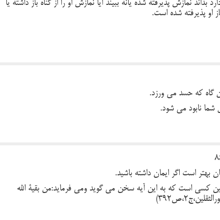
داند نمازش پذیرفته شده یانه ببیند آیا نمازش او را از گناه باز داشته یا
از او پذیرفته شده است.
آن گاه که حسد می ورزد.
 شما نابود می شود.
ن بهتر است اگر ایمان داشته باشید.
ین کسی است که به این آیه سخن می گوید ومی فرماید:من بقیة الله
ین،ج2،ص392)