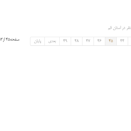
قر در استان قم
صفحه45 از53
44
45
46
47
48
49
بعدی
پایان