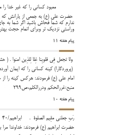
معبود کسانی را که غیر خدا را می خوان
حضرت علی (ع) به جمعی از یارانش که پی
ندارم که شما فحاش باشید اگر شما به جای
وراستی نزدیک تر وبرای اتمام حجت بهتر است.
پیام هفته 11
وَلَا تَجعَل فِی قُلُوبِنَا غِلَّا لِلَّذِینَ اَمَنُوا . ( حشر
(پروردگارا) کینه کسانی را که ایمان آورده 
امام علی (ع) فرمودند: هرکس کینه را از 
منبع:غررالحکم ودررالکلم،ص299
پیام هفته 10
بِّ جعَلنی مُقِیمَ الصلوة . ابراهیم/40
رَ
حضرت ابراهیم (ع) فرمودند: خداوندا مرا برپ