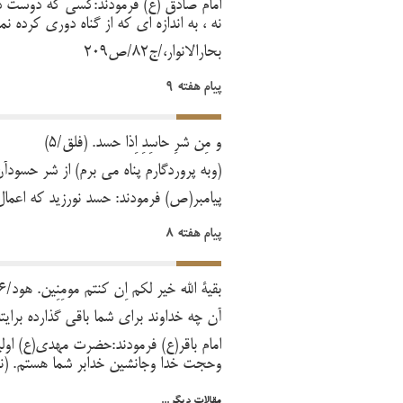
امام صادق (ع) فرمودند:کسی که دوست دارد ب
نه ، به اندازه ای که از گناه دوری کرده نم
بحارالانوار،/ج82/ص209
پیام هفته 9
وَ مِن شَرِّ حاسِدِ اِذَا حَسَد. (فلق/5)
(وبه پروردگارم پناه می برم) از شر حسود
پیامبر(ص) فرمودند: حسد نورزید که اعمال
پیام هفته 8
بقیة الله خَیر لَکُم اِن کُنتُم مُومِنِینَ. هود/86
آن چه خداوند برای شما باقی گذارده برایتا
امام باقر(ع) فرمودند:حضرت مهدی(ع) اول
وحجت خدا وجانشین خدابر شما هستم. (نورالثقل
مقالات دیگر...