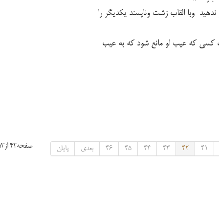
 ندهید وبا القاب زشت وناپسند یکدیگر را
 کسی که عیب او مانع شود که به عیب
صفحه42 از53
41
42
43
44
45
46
بعدی
پایان