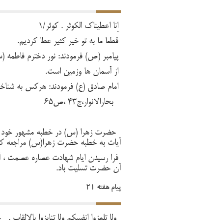
اِنَّا اَعطَینَاکَ الکَوثَر . کوثر/1
قطعا ما به تو خیر کثیر عطا کردیم.
پیامبر (ص) فرمودند: نور دخترم فاطمه (
از آسمان ها وزمین است.
امام صادق (ع) فرمودند: هرکس به شنا
بحارالانوار،ج43 ،ص65
آیات به خطبه حضرت زهرا(س) مراجعه کن
فرا رسیدن ایام شهادت عصاره عصمت ، آ
آن حضرت تسلیت باد.
پیام هفته 21
وَلَا تَلمِزوا اَنفُسَکُم وَلَا تَنابَزُوا بِالالقاب 