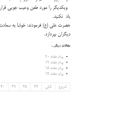
ویکدیگر را مورد طعن وعیب جویی قرار
یاد نکنید.
حضرت علی (ع) فرمودند: خوشا به سعادت
دیگران بپردازد.
مقالات دیگر...
پیام هفته 20
پیام هفته 19
پیام هفته 18
پیام هفته 17
شروع
قبلی
37
38
39
40