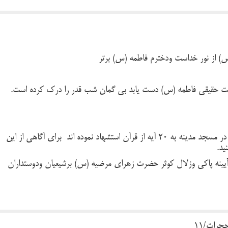
س) از نور خداست ودخترم فاطمه (س) برتر
خت حقیقی فاطمه (س) دست یابد بی گمان شب قدر را درک کرده است.
حضرت زهرا (س) در خطبه مشهور خود در مسجد مدینه به 20 آیه از قرآن استشهاد نموده اند برای آگاهی از این
ید.
یینه پاکی وزلال کوثر حضرت زهرای مرضیه (س) برشیعیان ودوستداران
. حجرات/11