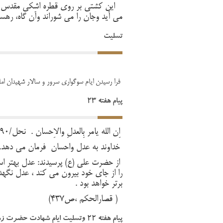
این کشتی بر روی قطره اشکی مقدس که 
می آید وجان را می شوراند وآن گاه، رهس
تسلیت
فرا رسیدن ایام سوگواری سرور و سالار شهیدان اما
پیام هفته 23
اِنَّ اللّه یَامُرُ بِالعَدلِ وَالاِحسان . نحل/90
خداوند به عدل واحسان فرمان می دهد.
از حضرت علی (ع) پرسیدند: عدل بهتر ا
را از جای خود بیرون می کند ، عدل نگ
برتر خواهد بود .
( قصارالحکم ،ص437)
پیام هفته 22 وتسلیت ایام شهادت حضرت زهرا(س)