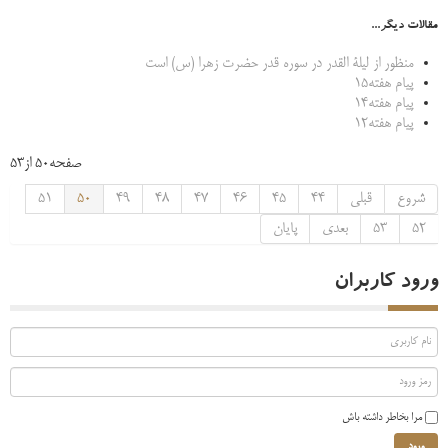
مقالات دیگر...
منظور از لیلة القدر در سوره قدر حضرت زهرا (س) است
پیام هفته15
پیام هفته14
پیام هفته12
صفحه50 از53
شروع
قبلی
44
45
46
47
48
49
50
51
52
53
بعدی
پایان
ورود کاربران
مرا بخاطر داشته باش
ورود