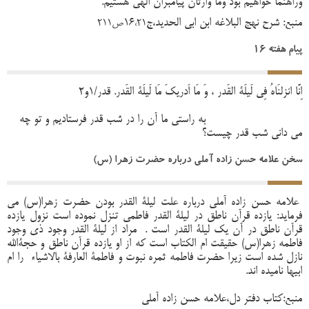
وراهنما خواهیم بود وما وارثان پیامبران الهی هستیم.
منبع: شرح نهج البلاغه ابن ابی الحدید،ج16
،21ص211
پیام هفته 16
اِنَّا انزلنَاهُ فِی لَیلَة القَدر ، وَ مَا اَدریکَ مَا لَیلَة القَدر. قدر/1و2
به راستی ما آن را در شب قدر فرستادیم و تو چه
می دانی شب قدر چیست؟
سخن علامه حسن زاده آملی درباره حضرت زهرا (س)
علامه حسن زاده آملی درباره علت لیلة القدر بودن حضرت زهرا(س) می
فرماید: یازده قرآن ناطق در لیلة القدر فاطمی تنزل نموده است نزول یازده
قرآن ناطق در آن یک لیلة القدر است . مراد از لیلة القدر وجود ذی وجود
فاطمه زهرا(س) حقیقت ام الکتاب است که از او یازده قرآن ناطق و حجةالله
نازل شده است زیرا حضرت فاطمه ثمره نبوت و فاطمة العارفة بالاشیاء را ام
ابیها نامیده اند.
منبع:کتاب دفتر دل،علامه حسن زاده آملی