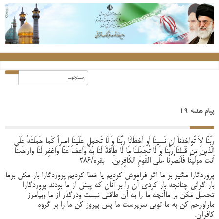
پیام هفته 19
رَبَنَّا لاَ تّواخِذناَ اِن نَسینَا اَو اَخطَانَا رَبَّنَا وَ لَا تَحمِل عَلَینَا اِصراً کَما حَمَلتَهُ عَلَی
الَّذینَ مِن قَبلِنَا رَبَُنَا وَ لَا تُحَمِّلنَا مَا لَا طَاقَةَ لَنَا بِهّ وَاعفُ عَنََّا وَاغفِر لَنَا وارحَمنَا
اَنتَ مَولینَا فَانصُرنَا عَلَی القَومِ الکَافِرینَ. بقره/286
پروردگارا مگیر بر ما اگر فراموش کردیم یا خطا کردیم پروردگارا بار مکن برما
بار گرانی چنانچه بار کردی آن را بر آنان که پیش از ما بودند پروردگارا
تحمیل مکن بر ماآنچه ما را به آن طاقتی نیست ودرگذر از ما وبیامرز
ماراورحم کن به ما تویی سرپرست ما پس پیروز کن ما را بر گروه
کافران