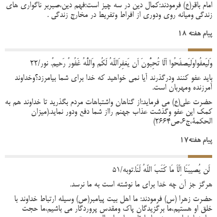
امام باقر(ع) فرمودند:کمال دین در سه
چیز است:فهم دین،صبربر ناگواری های
زندگی
ومیانه روی ودوری از افراط وتفریط در مخارج زندگی .
پیام هفته 18
وَلیَعفُواوَلیَصفَحُوا اَلَا تُحِبُّونَ اَن یَغفِرَاللّهُ لَکُم وَاللُّهُ غَفُورٌ رَحیمٌ. نور/22
باید عفو کنند ودرگذرند آیا نمی خواهید که خدا برای شما بیامرزد؟وخداوند
آمرزنده ومهربان است.
حضرت علی(ع) می فرماید:از گناهان واشتباهات مردم بگذرید تا خداوند هم به
کمک این عفو وگذشت عذاب جهنم رااز شما دفع ودور نماید.(میزان
الحکمة،ج6،ص2664)
پیام هفته17
لَن یُصیبَنَا اِلّاَ مَا کَتَبَ اللّهُ لَنَا.توبه/51
هرگز جز آن چه خدا برای ما نوشته است به ما نرسد
.
حضرت زهرا (س) فرمودند: ما اهل بیت پیامبر(ص) وسیله ارتباط خداوند با
خلق او هستیم،ما برگزیدگان پاک ومقدس پروردگار می باشیم،ما حجت