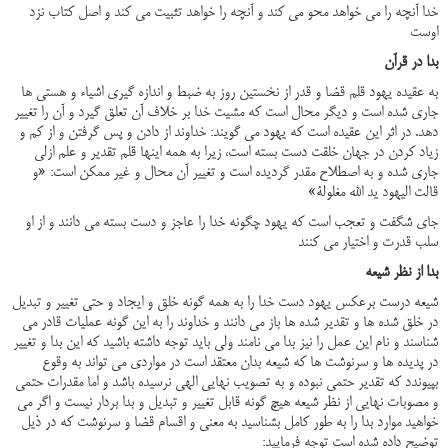
خدا آنچه را می خواهد محو می کند و آنچه را خواهد تثبیت می کند و اصل کتاب نزد
اوست
بدا در قرآن
به عقیده یهود قلم قضا و قدر از نخستین روز به ضبط و اندازه گیری اشیاء و هستی ها
جاری شده است و دیگر محال است که مشیت خدا بر خلاف آن تعلق گیرد و آن را تغییر
دهد. در اثر این عقیده است که یهود می گویند: خداوند از دادن و پس گرفتن و از کم و
زیاد کردن در جهان خلقت دست بسته است، زیرا به همه اینها قلم تقدیر و علم ازلی
جاری شده و به اصطلاح مقدر گردیده است و تغییر آن محال و غیر ممکن است: «و
قالت الیهود ید الله مغلولة»
جای شگفت و تعجب است که یهود چگونه خدا را عاجز و دست بسته می دانند و از او
سلب قدرت و اختیار می کنند
بدا از نظر شیعه
شیعه درست برعکس یهود دست خدا را به همه گونه خلق و ایجاد و حتی تغییر و تبدیل
در خلق شده ها و تقدیر شده ها باز می دانند و خداوند را به این گونه عملیات قادر می
شناسند و نام این عمل را نیز بدا می نامند ولی باید توجه داشته باشید که این بدا و تغییر
در پدیده ها و سرنوشت ها که شیعه بدان معتقد است در مواردی می تواند به وقوع
بپیوندد که تقدیر حتمی نبوده و به تصویب نهایی الهی نرسیده باشد و اما مقدرات حتمی
و مصوبات نهایی از نظر شیعه هیچ گونه قابل تغییر و تبدیل و بدا بردار نیست و اگر می
خواهید موارد بدا را به طور کامل بشناسید به معنی و اقسام قضا و سرنوشت که در ذیل
توضیح داده شده است توجه فرمایید: