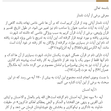
باسمه تعالی
معرفی برخی از آیات نامدار
آیات نامدار آیاتی چند از قرآن کریم است که بر آن ها نامی خاص نهاده باشند گاهی از
این آیات به آیات صاحب عنوان یا صاحب نام نیز تعبیر می شود. در طول تاریخ تفسیر و
قرآن پژوهی، برخی از آیات قرآن کریم به سبب ویژگی خاصی که داشته اند شهرت
بیشتری یافته و مورد توجه قرار گرفته اند. این آیات به تدریج با نامی ویژه شهرت یافته
اند نام این آیات در بسیاری موارد، برگرفته از واژگان به کار رفته در خود آیات است
مانند: آیه الکرسی(بقره/255) و آیه اذن(توبه/61)...
آیات دارای نام در قرآن، همگی شهرت یکسان ندارند، شهرت بسیاری از آن ها اندک و
نام آنها فقط از سوی یک یا چند نفر از دانشوران به کار رفته است، پیشینه نام گذاری
برخی از آیات نیز به زمان پیامبر(ص) و امامان معصوم بر می گردد مانند: آیه ملک(آل
عمران/26) و آیه عزت (اسراء/17)....
با جست وجوی انجام شده، مجموع این آیات به بیش از 170 آیه می رسد که در این
مبحث به برخی از این آیات اشاره می کنیم.
1.آیه احسان
آیه 90 سوه نحل آیه احسان نام گرفته است«ان الله یامر بالعدل و الاحسان و ایتای
ذی القربی و ینهی عن الفخشا و المنکر و البغی یعظکم لعلکم تذکرون» در حقیقت
خداوند به دادگری و نیکوکاری و بخشش بخ خویشاوندان فرمان می دهد و از کار