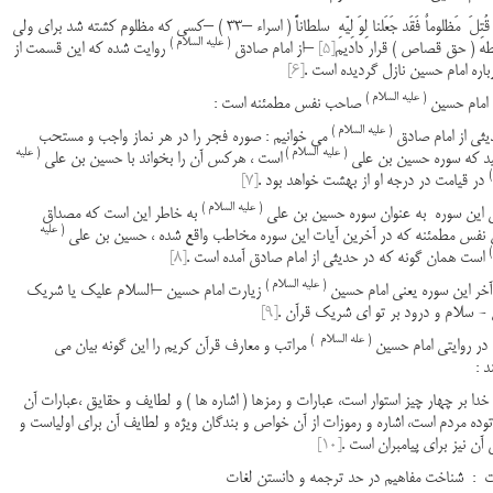
وَ مَن قُتِلَ مَظلوماٌ فَقَد جَعَلنا لِوَ لِیّهِ سلطاناً ( اسراء –33 ) –کسی که مظلوم کشته شد برای ولی
( علیه السلام )
طه ( حق قصاص ) قرار دادیم
[5]
–از امام صادق
روایت شده که این قسمت از
رباره امام حسین نازل گردیده است .
[6]
( علیه السلام )
صاحب نفس مطمئنه است :
( علیه السلام )
یثی از امام صادق
می خوانیم : صوره فجر را در هر نماز واجب و مستحب
( علیه
السلام )
( علیه
ید که سوره حسین بن علی
است ، هرکس آن را بخواند با حسین بن علی
)
در قیامت در درجه او از بهشت خواهد بود .
[7]
( علیه السلام )
 این سوره به عنوان سوره حسین بن علی
به خاطر این است که مصداق
( علیه
نفس مطمئنه که در آخرین آیات این سوره مخاطب واقع شده ، حسین بن علی
)
است همان گونه که در حدیثی از امام صادق آمده است .
[8]
( علیه السلام )
آخر این سوره یعنی امام حسین
زیارت امام حسین –السلام علیک یا شریک
ن - سلام و درود بر تو ای شریک قرآن .
[9]
( عله السلام )
مراتب و معارف قرآن کریم را این گونه بیان می
د :
خدا بر چهار چیز استوار است، عبارات و رمزها ( اشاره ها ) و لطایف و حقایق ،عبارات آن
توده مردم است، اشاره و رموزات از آن خواص و بندگان ویژه و لطایف آن برای اولیاست و
آن نیز برای پیامبران است .
[10]
ت : شناخت مفاهیم در حد ترجمه و دانستن لغات