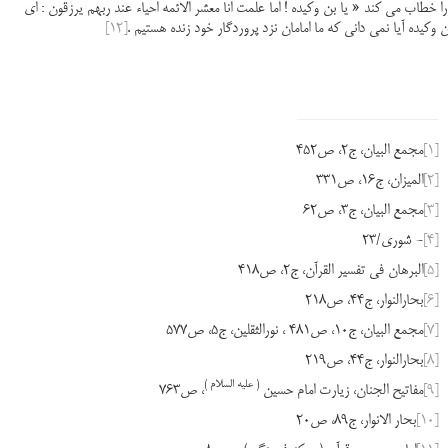
را خطاب می کند « یا بن وکیده ! اما علمت انا معشر الائمه احیاء عند ربهم یرزقون : ای
ن وکیده آیا نمی دانی که ما امامان نزد پروردگار خود زنده هستیم .
[12]
[1]
مجمع البیان، ج2، ص452
[2]
المیزان، ج16، ص331
[3]
مجمع البیان، ج3، ص62
[4]
- شوری/23
[5]
البرهان فی تفسیر القرآن، ج2، ص418
[6]
بحارالنوار، ج44، ص218
[7]
مجمع البیان، ج10، ص481 ، نورالثقلین، ج5، ص577
[8]
بحارالنوار، ج44، ص219
( علیه السلام )
[9]
مفاتیح الجنان، زیارت امام حسین
، ص763
[10]
بحار الانوار، ج89، ص20