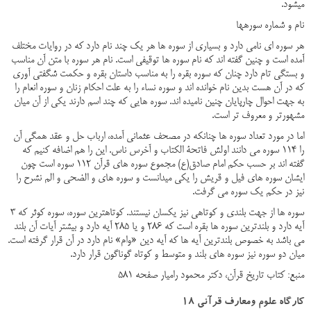
می­شود.
نام و شماره سوره­ها
هر سوره ای نامی دارد و بسیاری از سوره ها هر یک چند نام دارد که در روایات مختلف
آمده است و چنین گفته اند که نام سوره ها توقیفی است. نام هر سوره با متن آن مناسب
و بستگی تام دارد چنان که سوره بقره را به مناسب داستان بقره و حکمت شگفتی آوری
که در آن هست بدین نام خوانده اند و سوره نساء را به علت احکام زنان و سوره انعام را
به جهت احوال چارپایان چنین نامیده اند. سوره هایی که چند اسم دارند یکی از آن میان
مشهورتر و معروف تر است.
اما در مورد تعداد سوره ها چنانکه در مصحف عثمانی آمده، ارباب حل و عقد همگی آن
را 114 سوره می دانند اولش فاتحة الکتاب و آخرس ناس. این را هم اضافه کنیم که
گفته اند بر حسب حکم امام صادق(ع) مجموع سوره های قرآن 112 سوره است چون
ایشان سوره های فیل و قریش را یکی میدانست و سوره های و الضحی و الم نشرح را
نیز در حکم یک سوره می گرفت.
سوره ها از جهت بلندی و کوتاهی نیز یکسان نیستند. کوتاه­ترین سوره، سوره کوثر که 3
آیه دارد و بلندترین سوره ها بقره است که 286 و یا 285 آیه دارد و بیشتر آیات آن بلند
می باشد به خصوص بلندترین آیه ها که آیه دین «وام» نام دارد در آن قرار گرفته است.
میان دو سوره نیز سوره های بلند و متوسط و کوتاه گوناگون قرار دارد.
منبع: کتاب تاریخ قرآن، دکتر محمود رامیار صفحه 581
کارگاه علوم ومعارف قرآنی 18