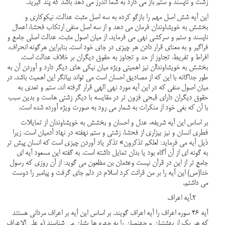
زشت و ناپسند و ستم باز می دارد به شما اندرز می دهد باشد که پند گیرید.
این آیه شش اصل مهم را بازگو کرده به سه اصل مثبت عدالت، نیکوکاری و
بخشش به خویشاوندان فرمان می دهد و از سه اصل منفی ارتکاب فحشا، اعمال
ناپسند و ستم و سرکشی نهی می فرماید. از میان اصول مثبت، عدالت اصلی جامع و
فراگیر و به معنای قرار دادن هر چیزی در جای خود است. بنابراین هرگونه انحراف،
افراط و تفریط، تجاوز از حد و تجاوز به حقوق دیگران بر خلاف عدالت است.
بخشش به خویشاونداان نیز اهمیتی ویژه میان نیکی های دیگر دارد و آوردن آن به
طور جداگانه با این که از مصادیق احسان است می تواند بیانگر این اهمیت باشد. در
میان اصول منفی که در این آیه مورد نهی الهی قرار گرفته اند. ستم و تعدی به
حقوق دیگران دارای قبحی فزون تر در مقایسه با دیگر زشتی هاست و بدین سبب
با آن که بغی خود از منکرات به شمار می رود به صورت ویژه آورده شده است.
بر اساس این آیه شریفه، عدل و احسان و بخشش به خویشاوندان از تمایلات
فطری انسان و نیز بیزاری از فحشا، زشتی و ستم نهفته در نهاد آدمیان است. زیرا
ذیل آیه می فرماید: لعلکم تذکرون» تذکر یاد آوردن چیزی است که انسان پیش تر
به گونه ای از آن آگاه بود یا بدان تمایل داشته است. به گفته این مسعود آیه ای
جامع تر از این در قرآن نیست وعثمان بن مظعون می گوید: از آن روزی که رسول
خدا(ص) این آیه را بر من قرائت کرد اسلام در دلم جای گرفت و پیامبر را دوست
می داشتم.
2.آیه اعراف
آیه 46 سوره اعراف را آیه اعراف گویند. بر اساس این آیه بر اعراف مردانی هستند
که هر یک از بهشتیان و جهنمیان را به چهره ها یشان می شناسند (و علی الاعراف