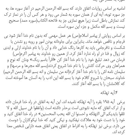
امامیه بر اساس روایات اتفاق دارند که بسم الله الرحمن الرحیم در آغاز سوره ها، به
جز سوره توبه، آیه ای از همان سوره به شمار می رود و هر کس آن را در نماز ترک
کند نمازش باطل است زیرا هیچ نمازی جز به فاتحه الکتاب(سوره حمد) صحیح
نیست و بسم الله مکمل و جزء این سوره است.
بر اساس روایتی از پیامبر اسلام(ص) هر عمل مهمی که بدون نام خدا آغاز شود بی
فرجام و ناقص خواهد ماند. بنابراین برای جاودانه بودن امور و روبه رو نشدن با
شکست و نافرجامی باید به کارها رنگ خدایی داد و آن را با نام خداوند ازلی و ابدی
که زوال و فنا در او راه ندارد آغاز کرد. از همین رو خداوند به پیامبر اکرم(ص)
فرمان می دهد تبلیغ خود را با نام خدا آغاز کن «اقرأ باسم ربک» چنان که نوح و
همراهان وی حرکت کشتی را با نام خدا شروع کردند(بسم الله مجرها و مرسها) و
سلیمان نامه اش را با نام خدا آغاز کرد(انه من سلیمان و انه بسم الله الرحمن الرحیم)
خداوند سبحان با شروع کلام خود با بسم الله این ادب را به آنسان ها آموخته است
که کلامشان را با بسم الله آغاز کنند.
4.آیه تهلکه
برخی آیه 195 بقره را آیه تهلکه نامیده اند. این آیه به انفاق در راه خدا فرمان داده
و از ترک انفاق که مایه نابودی است برحذر داشته است (وانفقوا فی سبیل الله و لا
تلقوا بایدیکم الی التهلکه و احسنوا ان الله یحب المحسنین» در راه خدا انفاق کنید و
خود را با دست خود به هلاکت نیفکنید و نیکی کنید که خدا نیکوکاران را دوست
می دارد. برخی نیز تهلکه را به افراط در انفاق یعنی انفاق همه دارایی شخص معنا
کرده اند.