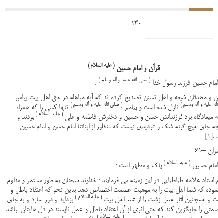
13
( علیه السلام )
قرآن و امام حسین
( صلی الله علیه وآله وسلم )
:
ن و محدثان شیعه و اهل تسنن تصدیح کرده اند که آیه مباهله در حق اهل بیت پیامبر
له علیه و آله وسلم )
( صلی الله علیه و آله وسلم )
نازل شده است و پیامبر
تنها کسی را که همراه
( علیه
السلام )
ه میعادگاه برد فرزندانش حسن و حسین و دخترش فاطمه و علی
بودند و
جه جای هیچ گونه شک و تردیدی نیست که منظور از ابنائنا امام حسن و امام حسین
 .
[1]
ان –61
( علیه السلام )
پاک و مطهر است :
 استاد علامه طباطبایی در این زمینه می فرمایند : خداوند سبحان به طور مستمر و مداوم
 نموده که شما اهل بیت را به موهبت عصمت اختصاص دهد بدین نحو که اعتقاد باطل و
( علیه السلام )
ت و همچنین آثار عمل زشت را از شما اهل بیت
بزداید و دور سازد و به جای
متی را جایگزین کند که حتی اثری از آن اعتقاد باطل و عمل ناپسند در دل هایتان نباشد
( علیه السلام )