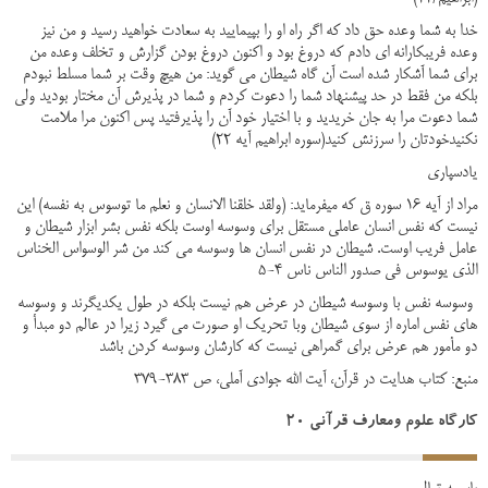
خدا به شما وعده حق داد که اگر راه او را بپیمایید به سعادت خواهید رسید و من نیز
وعده فریبکارانه ای دادم که دروغ بود و اکنون دروغ بودن گزارش و تخلف وعده من
برای شما آشکار شده است آن گاه شیطان می گوید: من هیچ وقت بر شما مسلط نبودم
بلکه من فقط در حد پیشنهاد شما را دعوت کردم و شما در پذیرش آن مختار بودید ولی
شما دعوت مرا به جان خریدید و با اختیار خود آن را پذیرفتید پس اکنون مرا ملامت
نکنیدخودتان را سرزنش کنید(سوره ابراهیم آیه 22)
یادسپاری
مراد از آیه 16 سوره ق که میفرماید: (ولقد خلقنا الانسان و نعلم ما توسوس به نفسه) این
نیست که نفس انسان عاملی مستقل برای وسوسه اوست بلکه نفس بشر ابزار شیطان و
عامل فریب اوست. شیطان در نفس انسان ها وسوسه می کند من شر الوسواس الخناس
الذی یوسوس فی صدور الناس ناس 4-5
وسوسه نفس با وسوسه شیطان در عرض هم نیست بلکه در طول یکدیگرند و وسوسه
های نفس اماره از سوی شیطان وبا تحریک او صورت می گیرد زیرا در عالم دو مبدأ و
دو مأمور هم عرض برای گمراهی نیست که کارشان وسوسه کردن باشد
منبع: کتاب هدایت در قرآن، آیت الله جوادی آملی، ص 383-379
کارگاه علوم ومعارف قرآنی 20