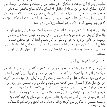
بگیرد و پس از این سرعت از دیگران پیش بیفتد پس از سرعت و سبقت می تواند امام و
الگوی متقیان گردد در این مرحله از تکامل که انسان سالک صالح مخلص شد دیگر
شیطان به او دسترسی ندارد زیرا صراط مستقیم راهی صعودی به سمت بالاست و شیطان
از پایین به آن دسترسی ندارد. شیطان خود نیز به عجزش اعتراف کرده است(قال بعزتک
لاغوینهم اجمعین الا عبادک منهم المخلَصین)(ص 82 و 83)
بنابراین اندازه شیطنت شیطان در نظام هستی محدود است نفوذ شیطان مرزی دارد و
بالاتر از آن یعنی در مقام شهود مخلَص جایی برای وسوسه ابلیس نیست زیرا شک و
وسوسه در جایی اثر دارد که حق و باطلی در کار باشد و آنجا که حق محض است و
باطلی نیست شیطان وسوسه ای ندارد و خودش نیز در آن مرحله نمی تواند راه یابد. پس
مخلَصین که واصل به مقام حق و مرتبه صدق و سدادند از گزند اغوای شیطان ایمن
هستند.
2. عدم تسلط شیطان بر انسان
قرآن کریم کار شیطان را تنها در وسوسه و نفوذ در شعور و آگاهی انسان می داند نه چیز
دیگر، شیطان بشر را دعوت می کند و او را فریب می دهد و در برابر این کارش، انسان
در درون خود به سلاح عقل و فطرت مسلح است و از پیام آوران الهی نیز مدد می گیرد.
در این حال هرگز اختیار از انسان گرفته نمی شود و توانایی او از دستش نمی رود زیرا
شیطان بر او تسلطی ندارد پس صحیح نیست که کسی بگوید: علت تام رفتار بد من
شیطان است. در روز قیامت پس از آن که خداوند حکم صادر کرد و به حساب اعمال
انسانها رسیدگی شد و اهل فضیلت به پاداش خویش و تبهکاران به کیفر گناه خود
رسیدند شیطان به بدکاران می گوید: ان الله وعدکم وعد الحق و وعدتکم فاخلفتکم.
(ابراهیم/22)