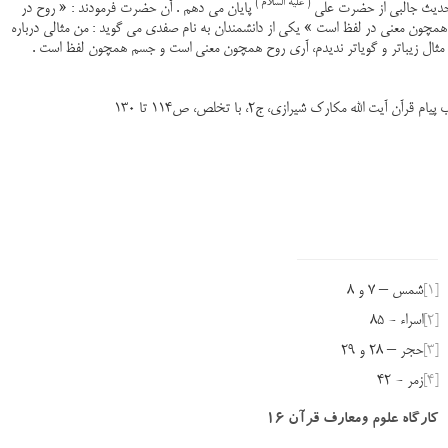
( علیه السلام )
حدیث جالبی از حضرت علی
پایان می دهم . آن حضرت فرمودند : « روح در
همچون معنی در لفظ است » یکی از دانشمندان به نام صفدی می گوید : من مثالی درباره
ن مثال زیباتر و گویاتر ندیدم، آری روح همچون معنی است و جسم همچون لفظ است .
م قرآن آیت الله مکارک شیرازی، ج2، با تخلص، ص114 تا 130
[1]
شمس – 7 و 8
[2]
اسراء - 85
[3]
حجر – 28 و 29
[4]
زمر - 42
کارگاه علوم ومعارف قرآن 16