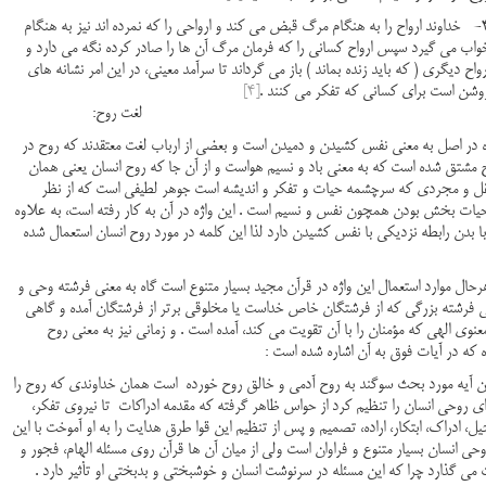
4- خداوند ارواح را به هنگام مرگ قبض می کند و ارواحی را که نمرده اند نیز به هنگام
واب می گیرد سپس ارواح کسانی را که فرمان مرگ آن ها را صادر کرده نگه می دارد و
رواح دیگری ( که باید زنده بماند ) باز می گرداند تا سرآمد معینی، در این امر نشانه های
وشن است برای کسانی که تفکر می کنند .
[4]
غت روح:
در اصل به معنی نفس کشیدن و دمیدن است و بعضی از ارباب لغت معتقدند که روح در
ح مشتق شده است که به معنی باد و نسیم هواست و از آن جا که روح انسان یعنی همان
ل و مجردی که سرچشمه حیات و تفکر و اندیشه است جوهر لطیفی است که از نظر
ات بخش بودن همچون نفس و نسیم است . این واژه در آن به کار رفته است، به علاوه
با بدن رابطه نزدیکی با نفس کشیدن دارد لذا این کلمه در مورد روح انسان استعمال شده
موارد استعمال این واژه در قرآن مجید بسیار متنوع است گاه به معنی فرشته وحی و
نی فرشته بزرگی که از فرشتگان خاص خداست یا مخلوقی برتر از فرشتگان آمده و گاهی
عنوی الهی که مؤمنان را با آن تقویت می کند، آمده است . و زمانی نیز به معنی روح
ه که در آیات فوق به آن اشاره شده است :
 آیه مورد بحث سوگند به روح آدمی و خالق روح خورده است همان خداوندی که روح را
ای روحی انسان را تنظیم کرد از حواس ظاهر گرفته که مقدمه ادراکات تا نیروی تفکر،
ل، ادراک، ابتکار، اراده، تصمیم و پس از تنظیم این قوا طرق هدایت را به او آموخت با این
حی انسان بسیار متنوع و فراوان است ولی از میان آن ها قرآن روی مسئله الهام، فجور و
 می گذارد چرا که این مسئله در سرنوشت انسان و خوشبختی و بدبختی او تأثیر دارد .