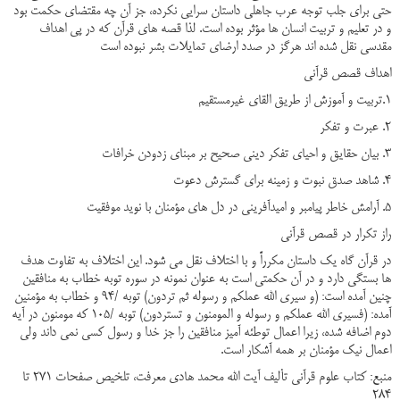
حتی برای جلب توجه عرب جاهلی داستان سرایی نکرده، جز آن چه مقتضای حکمت بود
و در تعلیم و تربیت انسان ها مؤثر بوده است. لذا قصه های قرآن که در پی اهداف
مقدسی نقل شده اند هرگز در صدد ارضای تمایلات بشر نبوده است
اهداف قصص قرآنی
1.تربیت و آموزش از طریق القای غیرمستقیم
2. عبرت و تفکر
3. بیان حقایق و احیای تفکر دینی صحیح بر مبنای زدودن خرافات
4. شاهد صدق نبوت و زمینه برای گسترش دعوت
5. آرامش خاطر پیامبر و امیدآفرینی در دل های مؤمنان با نوید موفقیت
راز تکرار در قصص قرآنی
در قرآن گاه یک داستان مکرراً و با اختلاف نقل می شود. این اختلاف به تفاوت هدف
ها بستگی دارد و در آن حکمتی است به عنوان نمونه در سوره توبه خطاب به منافقین
چنین آمده است: (و سیری الله عملکم و رسوله ثم تردون) توبه /94 و خطاب به مؤمنین
آمده: (فسیری الله عملکم و رسوله و المومنون و تستردون) توبه /105 که مومنون در آیه
دوم اضافه شده، زیرا اعمال توطئه آمیز منافقین را جز خدا و رسول کسی نمی داند ولی
اعمال نیک مؤمنان بر همه آشکار است.
منبع: کتاب علوم قرآنی تألیف آیت الله محمد هادی معرفت، تلخیص صفحات 271 تا
284