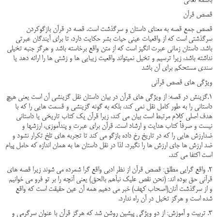
باسمه تعالی
قصص قرآن
قصص جمع قصه به معنای داستان و سرگذشت است. قصه در قرآن بازگوکردن
سرگذشتی است که از واقعیات عینی حیات بشر حکایت دارد، تا برای آیندگان عبرتی
باشد. داستان زمانی عبرت انگیز است که از متن واقع برخاسته باشد و هرگز جنبه تخیلی
نداشته باشد، زیرا ترسیم و تخیل نمی­تواند واقعیت زیبایی ها و زشتی ها را ارائه دهد یا
سندی مستحکم برای آن باشد
ویژگی های قصص قرآنی
1.گزینش در قصه: از ویژگی های قرآن در بیان داستان نقل گزینشی آن است یعنی هیچ
داستانی را به طور کامل نقل نمی کند، بلکه به گونه گزینشی و قسمت هایی را که با
هدف اصلی کلام مرتبط است بیان می کند، زیرا قرآن یک کتاب تاریخی یا داستانی
نیست و صرفاً کتاب هدایت و ارشاد است. قرآن برای عبرت و پندآموزی، ارزشها و
ضدارزش هایی را که در تاریخ رخ داده بازگو می کند تا تجربه های تلخ تکرار نشود و
ضد ارزش ها جای ارزش ها را نگیرد. لذا در نقل داستان ها به همان اندازه که حامل پیام
است اکتفا می کند.
2. واقع گرایی مطلق: قصص قرآن از نظر ادبی واقع گرا شمرده می شوند زیرا قصه های
قرآنی حق بوده اند: (نحن نقص علیک نبأهم بالحق) یعنی آنچه را بر تو فرو می خوانیم
و از سرگذشت آنان(اصحاب کهف) خبر می دهیم همه آن عین حقیقت است که واقع
شده است و هرگز تخیل در آن راه ندارد.
3. تربیت و آموزش: از دو ویژگی پیشین روشن شد که هرگز قرآن با عنوان سرگرمی و