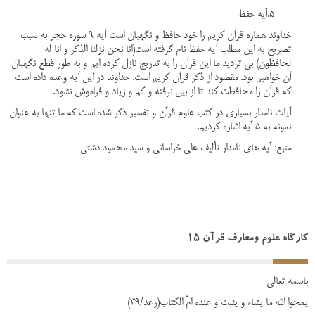
5.آیه حفظ
خداوند هماره قرآن کریم را خود حافظ و نگهبان است آیه 9 سوره حجر به سبب
تصریح به این مطلب آیه حفظ نام گرفته است(انا نحن نزلنا الذکر و انا له
لحافظون) بی تردید ما این قرآن را به تدریج نازل کرده ایم و به طور قطع نگهبان
آن خواهیم بود. مقصود از ذکر قرآن کریم است. خداوند در این آیه وعده داده است
که قرآن را محافظت کند تا از بین نرفته و کم و زیاد و فراموش نشود.
آیات نامدار بسیاری در کتب علوم قرآن و تفسیر ذکر شده است که ما تنها به عنوان
نمونه به 5 آیه اشاره کردیم.
منبع: آیه های نامدار تألیف علی خراسانی و سید محمود دشتی
کارگاه علوم ومعارف قرآن 15
باسمه تعالی
یمحوا الله ما یشاء و یثبت و عنده امّ الکتاب(رعد/39)