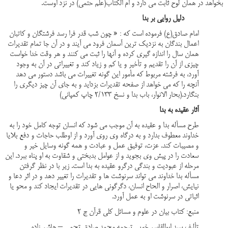
بخواهد در همان لوح ثابت می دارد و امّ الکتاب(علم حتمی) در نزد اوست.
دلیل روایی بر بدا
امام صادق(ع) فرموده است که : « چون شب قدر فرا رسد فرشتگان و کاتبان
اعمال بندگان به نزدیک ترین آسمان فرود می آیند و در آن جا تمام تقدیرات
همان سال را اندازه گیری کرده و آنها را ثبت می کنند و هر وقت خدا خواست
چیزی از آن را تقدیم و تأخیر و یا کم و زیاد کند و تغییراتی در آن به وجود
آورد، به فرشته مربوط که مأمور این گونه تغییرات می باشد دستور می دهد
آنچه را که می خواهد از صفحه تقدیرات بزداید و به جای آن چیز دیگری را
بنگارد.(بحار الانوار، باب بدا و نسخ 2/133 چاپ کمپانی)
آثار عقیده به بدا
طرح مسأله بدا و عقیده به آن موجب می شود که انسان توجه کامل خود را به
خداوند معطوف بدارد و به درگاه وی روی آورد و از اوطلب حاجات و دفع بلایا
و مصیبات کند. عزت، توفیق عمل و عبادت و همه گونه وسایل خیر و
سعادت را در پیش وی بجوید و از عوامل بدبختی و شقاوت به او پناه ببرد. این
مرحله از عبودیت و بندگی درگرو عقیده به بدا است. زیر با در نظر گرفتن
مسأله بدا خداوند می تواند سرنوشت ها و تقدیرات را تغییر دهد و در اثر دعا و
نیایش، اصرار و الحاح انسان، دگرگونی هایی در تقدیرات ایجاد کند و محو یا
اثباتی در سرنوشت او به عمل آورد.
منبع: کتاب بیان در علوم و مسائل کلی قرآن ج 2
تألیف سید ابوالقاسم خویی ترجمه محمد صادق تجمی – هاشم زاده