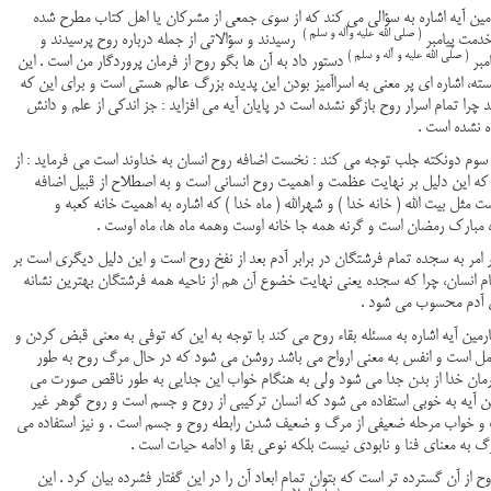
آیه اشاره به سؤالی می کند که از سوی جمعی از مشرکان یا اهل کتاب مطرح شده
( صلی الله
علیه وآله و سلم )
خدمت پیامبر
رسیدند و سؤالاتی از جمله درباره روح پرسیدند و
( صلی الله علیه و آله و سلم )
امبر
دستور داد به آن ها بگو روح از فرمان پروردگار من است . این
ته، اشاره ای پر معنی به اسراآمیز بودن این پدیده بزرگ عالم هستی است و برای این که
چرا تمام اسرار روح بازگو نشده است در پایان آیه می افزاید : جز اندکی از علم و دانش
ه نشده است .
م دونکته جلب توجه می کند : نخست اضافه روح انسان به خداوند است می فرماید : از
که این دلیل بر نهایت عظمت و اهمیت روح انسانی است و به اصطلاح از قبیل اضافه
ت مثل بیت الله ( خانه خدا ) و شهرالله ( ماه خدا ) که اشاره به اهمیت خانه کعبه و
مبارک رمضان است و گرنه همه جا خانه اوست وهمه ماه ها، ماه اوست .
ر به سجده تمام فرشتگان در برابر آدم بعد از نفخ روح است و این دلیل دیگری است بر
 انسان، چرا که سجده یعنی نهایت خضوع آن هم از ناحیه همه فرشتگان بهترین نشانه
ی آدم محسوب می شود .
ن آیه اشاره به مسئله بقاء روح می کند با توجه به این که توفی به معنی قبض کردن و
مل است و انفس به معنی ارواح می باشد روشن می شود که در حال مرگ روح به طور
رمان خدا از بدن جدا می شود ولی به هنگام خواب این جدایی به طور ناقص صورت می
این آیه به خوبی استفاده می شود که انسان ترکیبی از روح و جسم است و روح گوهر غیر
و خواب مرحله ضعیفی از مرگ و ضعیف شدن رابطه روح و جسم است . و نیز استفاده می
 به معنای فنا و نابودی نیست بلکه نوعی بقا و ادامه حیات است .
 آن گسترده تر است که بتوان تمام ابعاد آن را در این گفتار فشرده بیان کرد . این