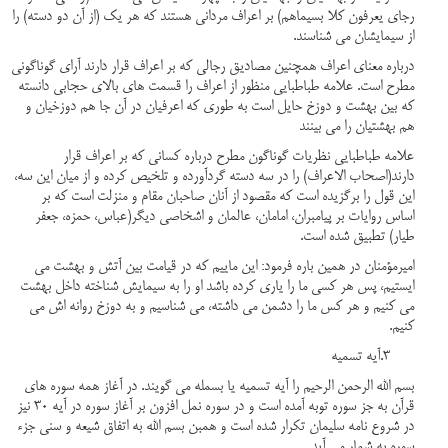
رجای یعرفون کلا بسیماهم) بر اعراف مردانی هستند که هر یک (از آن دو دسته) را
از سیمایشان می شناسند.
درباره معنای اعراف همچنین مصادیق رجالی که بر اعراف قرار دارند آرای گوناگونی
مطرح است. علامه طباطبایی منظور از اعراف را قسمت های بالای حجابی دانسته
که بین بهشت و دوزخ حایل است به طوری که اعرفیان در آن جا هم دوزخیان و
هم بهشتیان را می بینند
علامه طباطبایی نظریات گوناگون مطرح درباره کسانی که بر اعراف قرار
دارند(اصحاب الاعراف) را در سه دسته گردآورده و تلخیص کرده و از میان این سه،
این قول را برگزیده است که مقصود از آنان صاحبان مقام و منزلت است که بر
اساس روایات بر پیامبران، امامان، عالمان و اشخاصی دیگر(عباس، حمزه، جعفر
طیار) تطبیق شده است.
امیرمؤمنان در همین باره فرمود: این ماییم که در قیامت بین آتش و بهشت می
ایستیم، پس هر کسی ما را یاری کرده باشد او را به سیمایش شناخته داخل بهشت
می کنیم و هر کس ما را دشمن می داشته، می شناسیم و به دوزخ روانه اش می
کنیم.
3.آیه تسمیه
بسم الله الرحمن الرحیم را آیه تسمیه یا بسمله می گویند. در آغاز همه سوره های
قرآن به جز سوره توبه آمده است و در سوره نمل افزون بر آغاز سوره در آیه 30 نیز
در شروع نامه سلیمان تکرار شده است و همبن بسم الله به اتفاق شیعه و سنی جزء
سوره به شمار می آید.