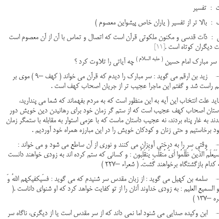
ت : تفسیر
 : بالا تر از تفسیر ( یاران خاص پیشواین معصوم )
 : ذات قدسی و مکنون ملکوتی قرآن است که اتصال و تماس با آن از آن معصوم است
 دیگران کوتاه است .
[11]
( علیه السلام )
چه آیاتی را تلاوت کرد ؟
1- زید بن ارقم می گوید : سر مبارک را دیدم که قرآن می خواند ( کهف –9 ) موی بر
م راست شد و گفتم این ماجرا عجیب تر از جریان اصحاب کهف است .
ید علت انتخاب این آیه به این منظور است که به مردم بفهماند که شما می پندارید،
ستان اصحاب کهف عجیب است که از ستم گر زمان خود برای رهانیدن دین خویش دور
ند به غار پناه بردند، نه عجیب داستان ماست که با عزمی استوار به مقابله با ستمگر زمان
د برخاستیم و حتی زنان و کودکان خویش را در این مبارزه همراه خود آوردیم .
2- وقتی سر را به درختی آویزان می کنند و نوری از آن ساطع می شود و می خواند :
سَیَعلَمُ الذّینَ ظَلَمُوا اَیّ مُنقَلَبِ یَنقَلِبُون : و کسانی که ستم کرده اند به زودی خواهند دانست
 کدام بازگشتگاه برخواهند گشت. ( شعراء –227 )
3- سلمه بن کهیل می گوید : از زبان مقدس سر شنیدم که می گوید : فسَیکفیکهم اللهُ وَ
 السمیع العلیم : به زودی خداوند آنان را از تو کفایت خواهد کرد که او شنوای داناست .(
ه –137 )
4- ابن وکیده صدایی می شنود اما نمی داند که از سر مقدس است یا از دیگری، ناگاه سر