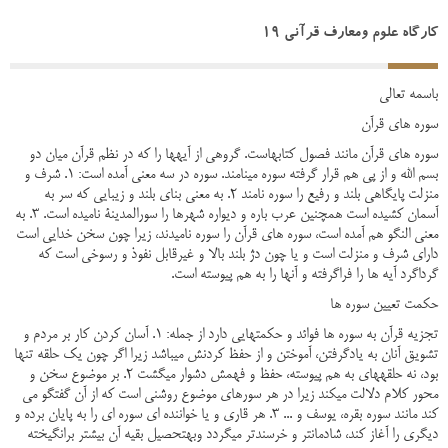
کارگاه علوم ومعارف قرآنی 19
باسمه تعالی
سوره­ های قرآن
سوره­ های قرآن مانند فصول کتاب­هاست. گروهی از آیه­ها را که در نظم قرآن میان دو
بسم الله و از پی هم قرار گرفته سوره می­نامند. سوره در سه معنی آمده است: 1. شرف و
منزلت پایگاهی بلند و رفیع را سوره نامند 2. به معنی بنای بلند و زیبایی که سر به
آسمان کشیده است همچنین عرب باره و دیواره شهرها را سورالمدینة نامیده است. 3. به
معنی النگو هم آمده است، سوره های قرآن را سوره نامیدند، زیرا چون سخن خدایی است
دارای شرف و منزلت است و یا چون دژ بلند بالا و غیرقابل نفوذ و رسوخی است که
گرداگرد آیه ها را فراگرفته و آن­ها را به هم پیوسته است.
حکمت تعیین سوره ها
تجزیه قرآن به سوره ها فوائد و حکمت­هایی دارد از جمله: 1. آسان کردن کار بر مردم و
تشویق آنان به یادگرفتن، آموختن و از حفظ کردنش می­باشد زیرا اگر چون یک حلقه تنها
بود، نه حلقه­های به هم پیوسته، حفظ و فهمش دشوار می­گشت 2. بر موضوع سخن و
محور کلام دلالت می­کند زیرا در هر سوره­ای موضوع روشنی است که از آن گفتگو می
کند مانند سوره بقره، یوسف و ... 3. هر قاری و یا خواننده ای سوره ای را به پایان برده و
دیگری را آغاز کند، شادمان­تر و خرسندتر می­گردد وبهتحصیل بقیه آن بیشتر برانگیخته