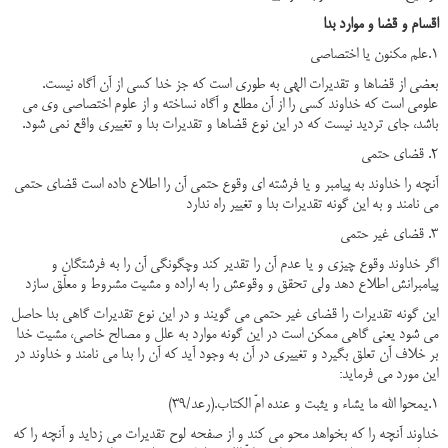
اقسام و قضا و موارد بدا
1.علم مکنون یا اختصاصی
بعضی از قضاها و تقدیرات الهی به طوری است که جز خدا کسی از آن آگاه نیست.
علومی است که خداوند کسی را از آن مطلع و آگاه نساخته و از علوم اختصاصی وی می
باشد، جای تردید نیست که در این نوع قضاها و تقدیرات بدا و تغییری واقع نمی شود.
2. قضای حتمی
آنچه را خداوند به پیامبر و یا فرشته ای وقوع حتمی آن را اطلاع داده است قضای حتمی
می نامند و به این گونه تقدیرات بدا و تغییر راه ندارد
3. قضای غیر حتمی
اگر خداوند وقوع چیزی و یا عدم آن را تقدیر کند وچگونگی آن را به فرشتگان و
پیامبرانش اطلاع دهد ولی تحقق و وقوعش را به اراده و مشیت مشروط و معلّق سازد
این گونه تقدیرات را قضای غیر حتمی می گویند و در این نوع تقدیرات گاهی بدا حاصل
می شود یعنی گاهی ممکن است در این گونه موارد به علل و مصالح خاصی، مشیت خدا
بر خلاف آن تعلق بگیرد و تغییری در آن به وجود آید که آن را بدا می نامند و خداوند در
این مورد می فرماید:
1.یمحوا الله ما یشاء و یثبت و عنده امّ الکتاب.(رعد/39)
خداوند آنچه را که بخواهد محو می کند و از صفحه لوح تقدیرات می زداید و آنچه را که