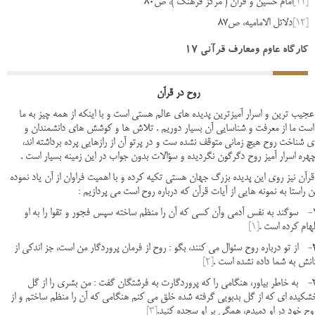
[11]
امام حسین و قرآن ( مرکز فرهنگ )، ص80
[12]
دلائل الامامیه، ص87
کارگاه عاوم ومعارف قرآنی 17
روح در قرآن
ترین و اسرار آمیزترین پدیده های عالم هستی است و با اینکه از همه چیز به ما
است ما از معرفت و شناسایی آن بسیار دوریم . تلاش ها و کوشش های دانشمندان و
ی شناخت روح هیچ زمانی متوقف نشده ست و در پرتو آن از رازهایی پرده برداشته اند،
هره اسرار آمیز روح دگرگون نگردیده و سؤالات بدون جواب در این زمینه بسیار است .
 نیز روی این پدیده بزرگ جهان هستی تکیه کرده و با اهمیت فراوان از آن یاد نموده
ن راستا به نمونه هایی از آیات قرآن که درباره روح است می پردازیم :
1- سوگند به نفس آدمی وآن کسی که آن را منظم ساخته سپس فجور و تقوا را به او
لهام کرده است .
[1]
2- از تو درباره روح سئوال می کنند، بگو : روح از فرمان پروردگار من است، جز اندکی از
انش به شما داده نشده است .
[2]
3- به خاطر بیاور، هنگامی را که پروردگارت به فرشتگان گفت : من بشری را از گل
شکیده ای که از گل بدبویی گرفته شده خلق می کنم هنگامی که آن را منظم ساختم و از
وح خود در او دمیدم، همگی بر او سجده کنید.
[3]