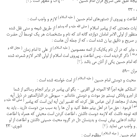
تیجه طبق نص صریح قرآن امام حسین
پاک و مطهر است .
[2]
-33
( علیه السلام )
لازم و واجب است :
( صلی الله علیه و آله وسلم )
ایات متعددی که از پیامبر اسلام
از طریق شیعه و سنی نقل شده
نظور از اولی الامر امامان دوازده گانه اند که نام و مشخصات هر یک توسط آن حضرت
ر صریح و دقیق بیا ن شده است ، که از جمله آن هاست :
( علیه السلام )
( عجل الله و
جابر که در آن نام یکایک از ائمه معصومین
از علی تا امام زمان
رجه )
ذکر گردیده است . پس اطاعت و پیروی امت اسلام از اولی الامر لازم شمرده شده
ه امام حسین یکی از آنان می باشد .
[3]
ان –59
( علیه السلام )
از امت خواسته شده است :
اسئلکم علیه اجرّا الا الموده فی القربی - بگو ای پیامبر در برابر انجام رسالتم از شما
ار اجرو پاداش نیستم جز مودت و دوستی خاندانم - سیوطی در الدارالمنثور در ذیل آیه
( صلی الله علیه و
بحث از مجاهد از ابن عباس نقل کرده که تفسیر این آیه این است که پیامبر
لم )
فرمود : حق مرا در اهل بیتم حفظ کنید و آن ها را به سبب من دوست دارید . باید به
کته توجه داشت که لازمه دوست داشتن ، اطاعت کردن است محبتی که همراه با اطاعت
نباشد ادعایی بیش نیست و بدینسان دل در گروه محبت حسینی داشتن و اطاعت از او
 واجب می نماید .
[4]
شوری-23
( عیله السلام )
مظلوم است :