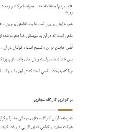
«اى مردم! همانا ماه خدا ، همراه با برکت و رحمت
روزها ،
شب هایش برترینِ شب ها و ساعاتش برترینِ ساع
ماهى است که در آن به میهمانى خدا دعوت شده اید و
نَفَس هایتان در آن ، تسبیح است ، خوابتان در آن ، 
پس با نیّت هاى راست و دل هاى پاک ، از پروردگار
چرا که بدبخت ، کسى است که در این ماه بزرگ ، ا
برگزاری کارگاه مجازی
دبیرخانه قرآنی کارگاه مجازی مهمانی خدا را برگزا
شرکت نمایید و گواهی دانش افزایی دریافت کنید.