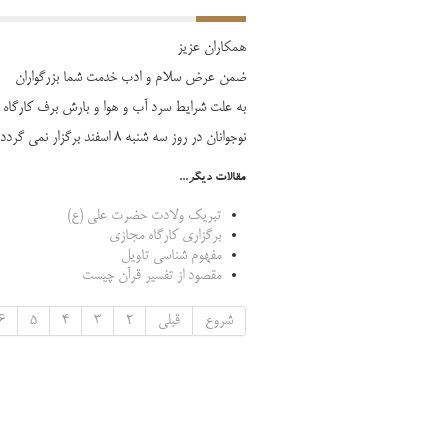
همکاران عزیز
ضمن عرض سلام و ادب خدمت شما بزرگواران
به علت شرایط سرد آب و هوا و بارش برف کارگاه آم
نوجوانان در روز سه شنبه 8 اسفند برگزار نمی گردد . متعاقبا تاریخ جدید کارگاه اعلام خواهد شد.
مقالات دیگر...
تبریک ولادت حضرت علی (ع)
برگزاری کارگاه مجازی
مفهوم شناسی تاویل
مقصود از تفسیر قرآن چیست
شروع
قبلی
2
3
4
5
6