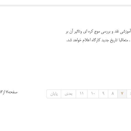
وزشی نقد و بررسی موج کره ای وتاثیر آن بر
صفحه7 از53
7
8
9
10
11
بعدی
پایان