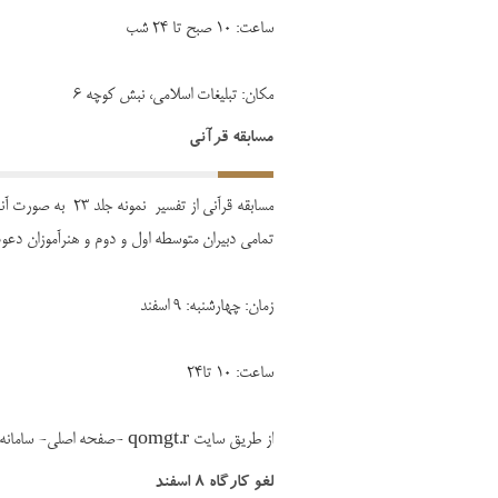
ساعت: 10 صبح تا 24 شب
مکان: تبلیغات اسلامی، نبش کوچه 6
مسابقه قرآنی
مسابقه قرآنی از تفسیر نمونه جلد 23 به صورت آنلاین برگزار می شود از
تمامی دبیران متوسطه اول و دوم و هنرآموزان دعو
زمان: چهارشنبه: 9 اسفند
ساعت: 10 تا24
از طریق سایت qomgt.r -صفحه اصلی- سامانه شرکت در کارگاه مجازی و آزمون آنلاین
لغو کارگاه 8 اسفند