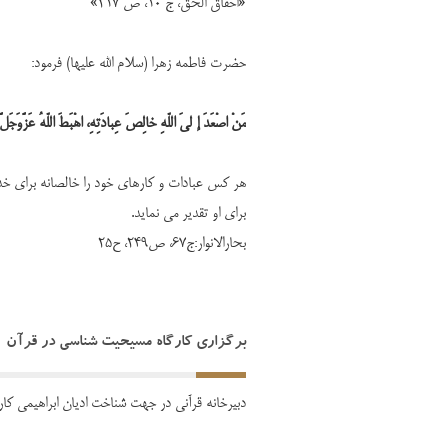
«احقاق الحق، ج 10، ص 217»
حضرت فاطمه زهرا (سلام الله علیها) فرمود:
مَنْ اصْعَدَ إ لیَ اللّهِ خالِصَ عِبادَتِهِ، اهْبَطَ اللّهُ عَزَّوَجَلَّ
هر کس عبادات و کارهای خود را خالصانه برای خدا
برای او تقدیر می نماید.
بحارالانوار:ج۶۷، ص۲۴۹، ح۲۵
برگزاری کارگاه مسیحیت شناسی در قرآن
دبیرخانه قرآنی در جهت شناخت ادیان ابراهیمی کار