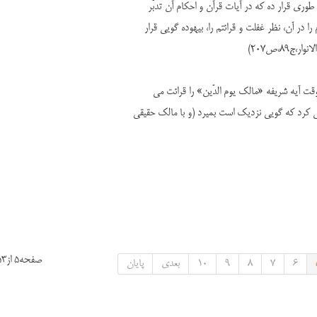
ا طوری قرار ده که در آیات قرآن و احکام آن تدبّر
ا در آن، نظر غفلت و قرائتم را، بیهوده گویی قرار
89،ص207)
وقت آیه شریفه «مالک یوم الدّین» را قرائت می
ر می کرد که گویی نزدیک است بمیرد (و با مالک حقیقی
صفحه5 از53
6
7
8
9
10
بعدی
پایان