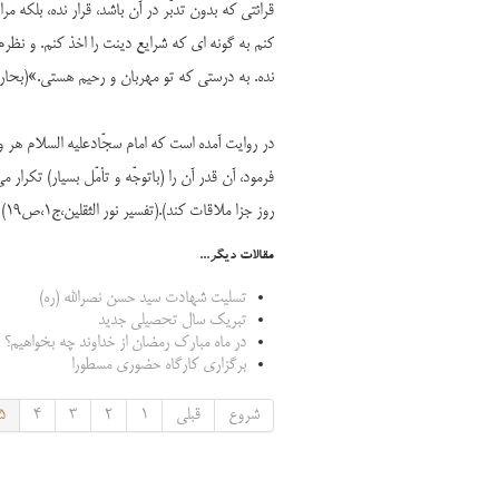
قرائتی که بدون تدبّر در آن باشد، قرار نده، بلکه مر
کنم به گونه ای که شرایع دینت را اخذ کنم. و نظرم ر
نده. به درستی که تو مهربان و رحیم هستی.»(بحارالانوار،ج
در روایت آمده است که امام سجّادعلیه السلام هر 
فرمود، آن قدر آن را (باتوجّه و تأمّل بسیار) تکرا
روز جزا ملاقات کند).(تفسیر نور الثقلین،ج1،ص19)
مقالات دیگر...
تسلیت شهادت سید حسن نصرالله (ره)
تبریک سال تحصیلی جدید
در ماه مبارک رمضان از خداوند چه بخواهیم؟
برگزاری کارگاه حضوری مسطورا
شروع
قبلی
1
2
3
4
5