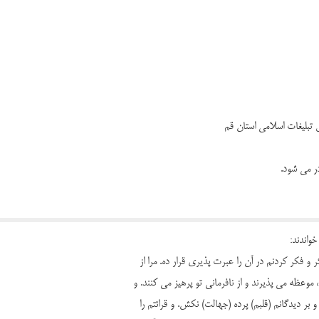
 می شود.
واندند:
کر و فکر کردنم در آن را عبرت پذیری قرار ده. مرا از
 موعظه می پذیرند و از نافرمانی تو پرهیز می کنند. و
بر دیدگانم (قلبم) پرده (جهالت) نکش. و قرائتم را