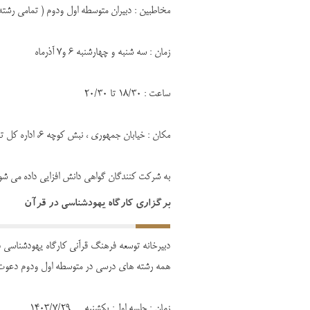
مخاطبین : دبیران متوسطه اول ودوم ( تمامی رشته
زمان : سه شنبه و چهارشنبه 6 و7 آذرماه
ساعت : 18/30 تا 20/30
مکان : خیابان جمهوری ، نبش کوچه 6، اداره کل تبلیغات اسلامی قم
به شرکت کنندگان گواهی دانش افزایی داده می شو
برگزاری کارگاه یهودشناسی در قرآن
دبیرخانه توسعه فرهنگ قرآنی کارگاه یهودشناسی در
همه رشته های درسی در متوسطه اول ودوم دعوت م
زمان : جلسه اول: یکشنبه 1403/7/29