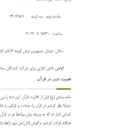
جلسه دوم: سه شنبه 1403/8/1
ساعت: 18/30 تا 20/30
مکان: خیابان جمهوری نبش کوچه 6 اداره کل تبلیغات اسلامی استان قم
گواهی دانش افزایی برای شرکت کنندگان صادر
اهمیت تدبر در قرآن
امام صادق (ع) قبل از تلاوت قرآن این دعا را می خ
خدایا! نظر کردنم در قرآن را، عبادت و قرائتم را، ف
کسانی قرار ده که به وسیله بیان مواعظ تو در قرآن،
هنگام قرائت کردنم، برگوش (دل) من مُهر (غفلت) و 